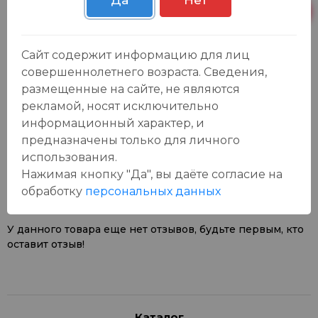
Да
Нет
Пн-Вс с 09:00 до
Р. Зорге, 3Б
93 шт.
23:00
Сайт содержит информацию для лиц
совершеннолетнего возраста. Сведения,
размещенные на сайте, не являются
рекламой, носят исключительно
информационный характер, и
предназначены только для личного
Отзывы:
Оставить отзыв
использования.
Нажимая кнопку "Да", вы даёте cогласие на
обработку
персональных данных
У данного товара еще нет отзывов, будьте первым, кто
оставит отзыв!
Каталог