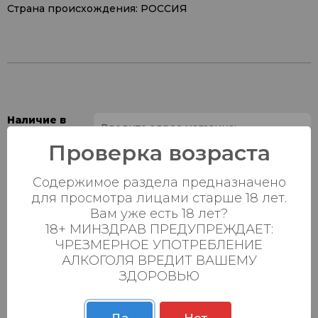
Страна происхождения: РОССИЯ
Наличие в
магазинах:
Проверка возраста
Ваш город:
Содержимое раздела предназначено
для просмотра лицами старше 18 лет.
Пн-Вс с 08:00 до
Батыршина 20Б
80 шт.
Вам уже есть 18 лет?
23:00
18+ МИНЗДРАВ ПРЕДУПРЕЖДАЕТ:
Пн-Вс с 08:00 до
ЧРЕЗМЕРНОЕ УПОТРЕБЛЕНИЕ
Магистральная 22д
132 шт.
23:00
АЛКОГОЛЯ ВРЕДИТ ВАШЕМУ
ЗДОРОВЬЮ
Осиновская 2В,
Пн-Вс с 09:00 до
58 шт.
Пестрецы
23:00