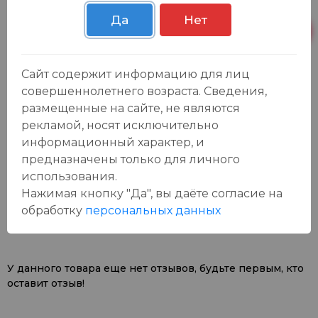
Осиновская 2В,
Пн-Вс с 09:00 до
23 шт.
Пестрецы
23:00
Да
Нет
Пн-Вс с 09:00 до
Р. Зорге, 3Б
48 шт.
23:00
Сайт содержит информацию для лиц
совершеннолетнего возраста. Сведения,
размещенные на сайте, не являются
рекламой, носят исключительно
информационный характер, и
предназначены только для личного
использования.
Отзывы:
Оставить отзыв
Нажимая кнопку "Да", вы даёте cогласие на
обработку
персональных данных
У данного товара еще нет отзывов, будьте первым, кто
оставит отзыв!