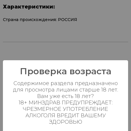
Характеристики:
Страна происхождения: РОССИЯ
Наличие в
Проверка возраста
магазинах:
Содержимое раздела предназначено
Ваш город:
для просмотра лицами старше 18 лет.
Вам уже есть 18 лет?
Пн-Вс с 08:00 до
18+ МИНЗДРАВ ПРЕДУПРЕЖДАЕТ:
Батыршина 20Б
59 шт.
23:00
ЧРЕЗМЕРНОЕ УПОТРЕБЛЕНИЕ
АЛКОГОЛЯ ВРЕДИТ ВАШЕМУ
Пн-Вс с 08:00 до
Магистральная 22д
76 шт.
ЗДОРОВЬЮ
23:00