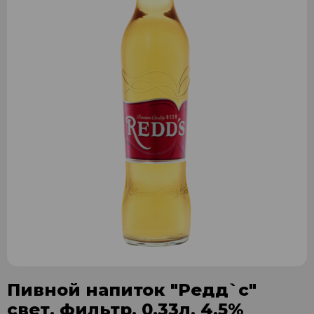
Пивной напиток "Редд`с"
свет. фильтр. 0,33л. 4,5%