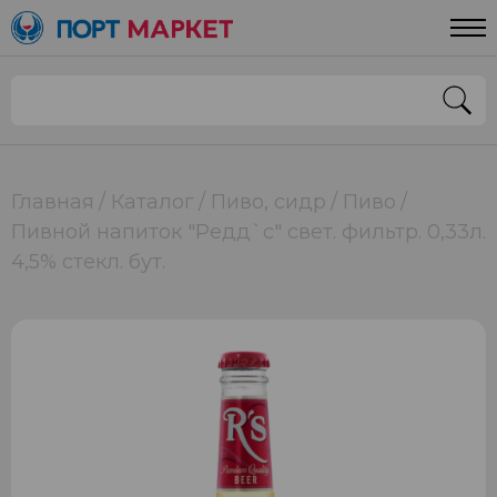
Главная
Каталог
Пиво, сидр
Пиво
Пивной напиток "Редд`с" свет. фильтр. 0,33л.
4,5% стекл. бут.