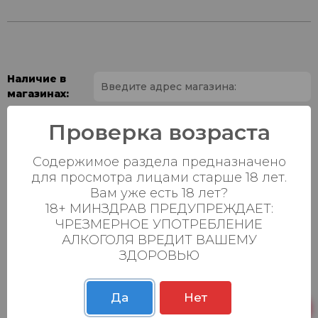
Наличие в
магазинах:
Ваш город:
Проверка возраста
Содержимое раздела предназначено
Пн-Вс с 08:00 до
Батыршина 20Б
0 шт.
23:00
для просмотра лицами старше 18 лет.
Вам уже есть 18 лет?
Пн-Вс с 08:00 до
18+ МИНЗДРАВ ПРЕДУПРЕЖДАЕТ:
Магистральная 22д
0 шт.
23:00
ЧРЕЗМЕРНОЕ УПОТРЕБЛЕНИЕ
АЛКОГОЛЯ ВРЕДИТ ВАШЕМУ
Осиновская 2В,
Пн-Вс с 09:00 до
0 шт.
ЗДОРОВЬЮ
Пестрецы
23:00
Пн-Вс с 09:00 до
Р. Зорге, 3Б
0 шт.
23:00
Да
Нет