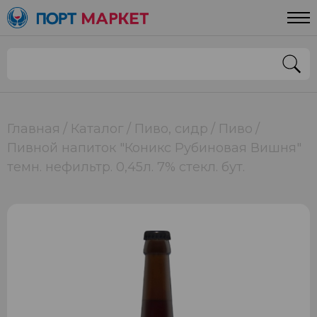
Главная
Каталог
Пиво, сидр
Пиво
Пивной напиток "Коникс Рубиновая Вишня"
темн. нефильтр. 0,45л. 7% стекл. бут.