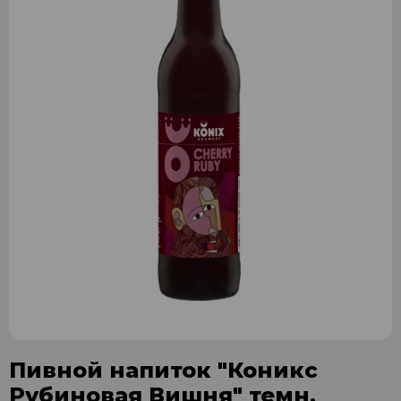
Пивной напиток "Коникс
Рубиновая Вишня" темн.