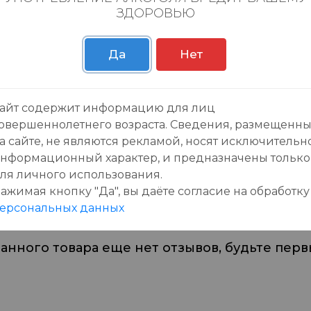
ЗДОРОВЬЮ
Пн-Вс с 09:00 до 23:0
Да
Нет
айт содержит информацию для лиц
овершеннолетнего возраста. Сведения, размещенн
а сайте, не являются рекламой, носят исключительн
зывы:
нформационный характер, и предназначены только
ля личного использования.
ажимая кнопку "Да", вы даёте cогласие на обработку
ерсональных данных
данного товара еще нет отзывов, будьте первы