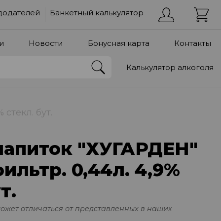
додателей
Банкетный калькулятор
и
Новости
Бонусная карта
Контакты
Калькулятор алкоголя
 стекл. бут.
напиток "ХУГАРДЕН"
фильтр. 0,44л. 4,9%
т.
может отличаться от представленных в наших