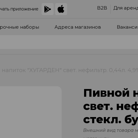
B2B
Для арен
чать приложение
рочные наборы
Адреса магазинов
Ваканси
напиток "ХУГАРДЕН" свет. нефильтр. 0,44л. 4,9%
Пивной 
свет. не
стекл. бу
Внешний вид товара 