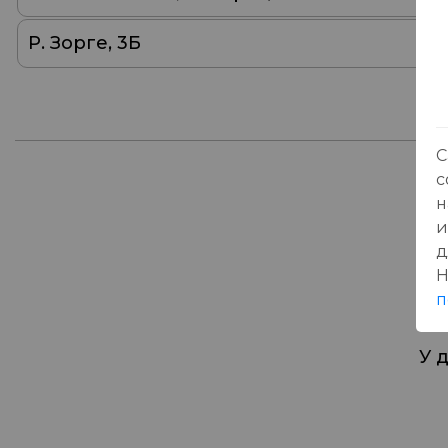
Р. Зорге, 3Б
С
с
н
От
и
д
Н
п
У 