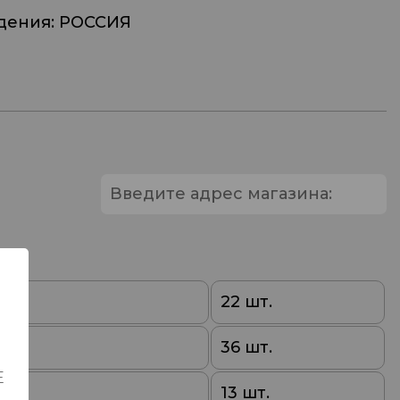
дения: РОССИЯ
0
22 шт.
0
36 шт.
Е
0
13 шт.