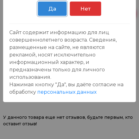
Осиновская 2В,
Пн-Вс с 09:00 до
12 шт.
Пестрецы
23:00
Да
Нет
Пн-Вс с 09:00 до
Р. Зорге, 3Б
29 шт.
23:00
Сайт содержит информацию для лиц
совершеннолетнего возраста. Сведения,
размещенные на сайте, не являются
рекламой, носят исключительно
информационный характер, и
предназначены только для личного
использования.
Отзывы:
Оставить отзыв
Нажимая кнопку "Да", вы даёте cогласие на
обработку
персональных данных
У данного товара еще нет отзывов, будьте первым, кто
оставит отзыв!