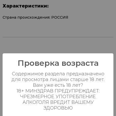
Характеристики:
Страна происхождения: РОССИЯ
Наличие в
Проверка возраста
магазинах:
Содержимое раздела предназначено
Ваш город:
для просмотра лицами старше 18 лет.
Вам уже есть 18 лет?
Пн-Вс с 08:00 до
18+ МИНЗДРАВ ПРЕДУПРЕЖДАЕТ:
Батыршина 20Б
38 шт.
23:00
ЧРЕЗМЕРНОЕ УПОТРЕБЛЕНИЕ
АЛКОГОЛЯ ВРЕДИТ ВАШЕМУ
Пн-Вс с 08:00 до
Магистральная 22д
24 шт.
ЗДОРОВЬЮ
23:00