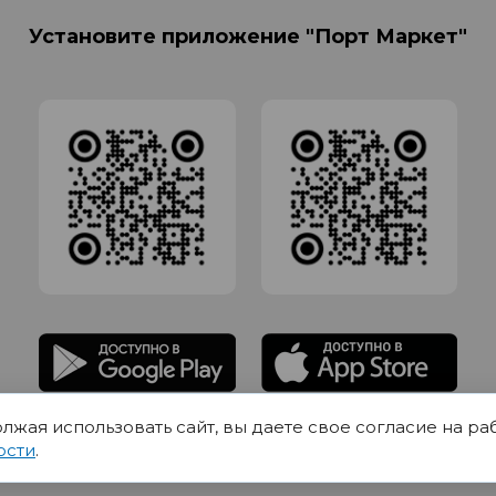
Установите приложение "Порт Маркет"
олжая использовать сайт, вы даете свое согласие на ра
адлежит Обществу с Ограниченной ответственностью СИГМАТОРГ, ОГРН 11916
ости
.
Юр.адрес 420012 Казань переулок Щербаковский дом 7, пом 1013, офис 5