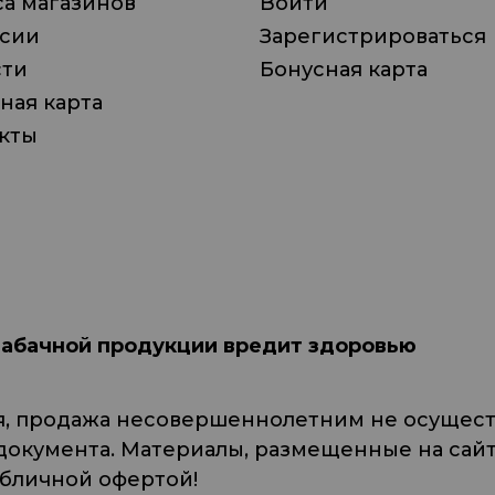
а магазинов
Войти
нсии
Зарегистрироваться
сти
Бонусная карта
ная карта
кты
табачной продукции вредит здоровью
я, продажа несовершеннолетним не осуществ
кумента. Материалы, размещенные на сайте
убличной офертой!