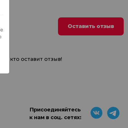
Оставить отзыв
ые
о
м, кто оставит отзыв!
Присоединяйтесь
к нам в соц. сетях: