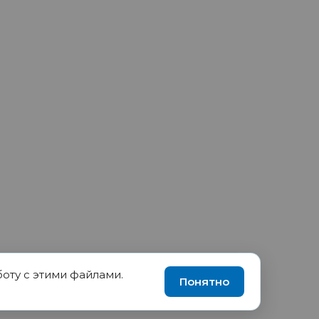
боту с этими файлами.
90035570, ИНН 1655417189
Понятно