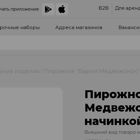
B2B
Для арен
чать приложение
рочные наборы
Адреса магазинов
Ваканси
бные изделия
Пирожное "Барни Медвежонок" 
Пирожно
Медвежо
начинкой
Внешний вид товара 