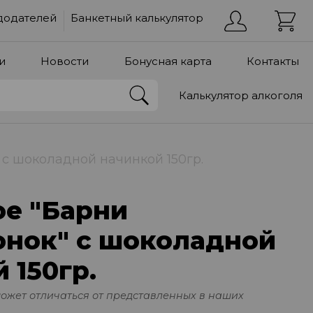
додателей
Банкетный калькулятор
и
Новости
Бонусная карта
Контакты
Калькулятор алкоголя
с шоколадной начинкой 150гр.
е "Барни
нок" с шоколадной
 150гр.
может отличаться от представленных в наших