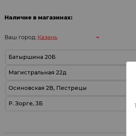
Наличие в магазинах:
Ваш город:
Батыршина 20Б
Магистральная 22д
Осиновская 2В, Пестрецы
Р. Зорге, 3Б