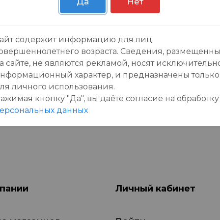
Да
Нет
зывы:
айт содержит информацию для лиц
овершеннолетнего возраста. Сведения, размещенн
а сайте, не являются рекламой, носят исключительн
нформационный характер, и предназначены только
ля личного использования.
ажимая кнопку "Да", вы даёте cогласие на обработку
данного товара еще нет отзывов, будьте первы
ерсональных данных
пании
Личный кабинет