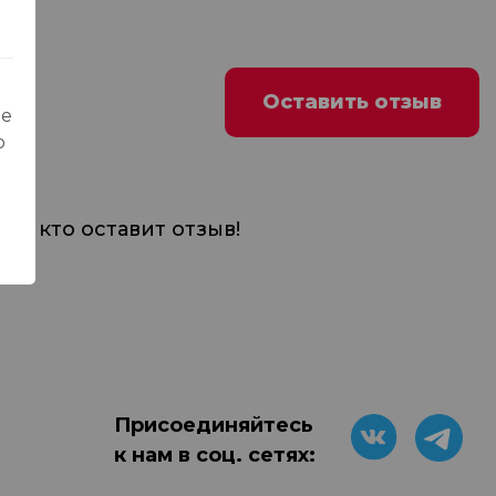
Оставить отзыв
ые
о
м, кто оставит отзыв!
Присоединяйтесь
к нам в соц. сетях: