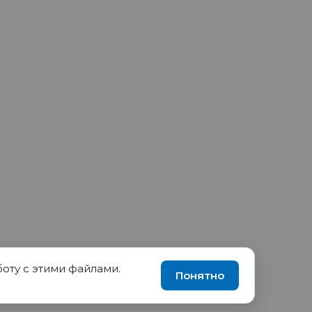
боту с этими файлами.
90035570, ИНН 1655417189
Понятно