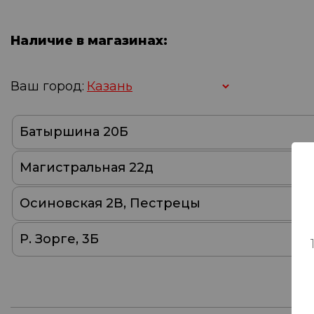
Наличие в магазинах:
Ваш город:
Батыршина 20Б
Магистральная 22д
Осиновская 2В, Пестрецы
Р. Зорге, 3Б