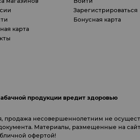
а магазинов
Войти
нсии
Зарегистрироваться
сти
Бонусная карта
ная карта
кты
табачной продукции вредит здоровью
я, продажа несовершеннолетним не осуществ
кумента. Материалы, размещенные на сайте
убличной офертой!