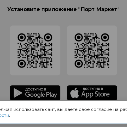
Установите приложение "Порт Маркет"
олжая использовать сайт, вы даете свое согласие на ра
адлежит Обществу с Ограниченной ответственностью СИГМАТОРГ, ОГРН 11916
ости
.
Юр.адрес 420012 Казань переулок Щербаковский дом 7, пом 1013, офис 5