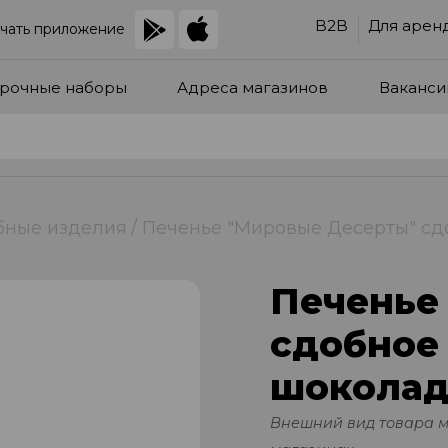
B2B
Для арен
чать приложение
рочные наборы
Адреса магазинов
Ваканси
бные изделия
Печенье "Мировые Десерты" сдо
Печенье
сдобное 
шоколад
Внешний вид товара 