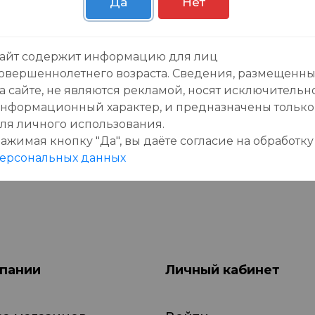
Да
Нет
зывы:
айт содержит информацию для лиц
овершеннолетнего возраста. Сведения, размещенн
а сайте, не являются рекламой, носят исключительн
нформационный характер, и предназначены только
ля личного использования.
ажимая кнопку "Да", вы даёте cогласие на обработку
данного товара еще нет отзывов, будьте первы
ерсональных данных
пании
Личный кабинет