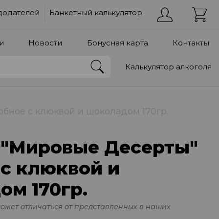
додателей
Банкетный калькулятор
и
Новости
Бонусная карта
Контакты
Калькулятор алкоголя
бное с клюквой и шоколадом 170гр.
 "Мировые Десерты"
с клюквой и
ом 170гр.
может отличаться от представленных в наших