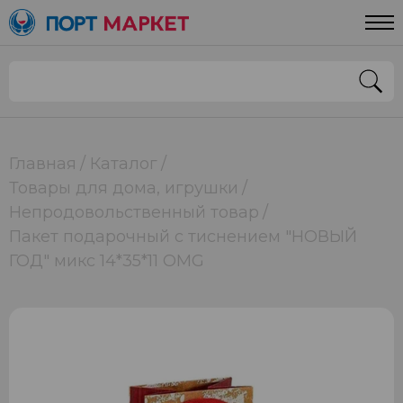
Главная
Каталог
Товары для дома, игрушки
Непродовольственный товар
Пакет подарочный с тиснением "НОВЫЙ
ГОД" микс 14*35*11 OMG