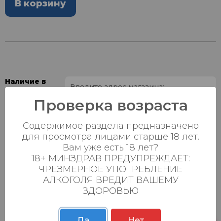
В корзину
Наличие в
магазинах:
Проверка возраста
Ваш город:
Содержимое раздела предназначено
для просмотра лицами старше 18 лет.
Пн-Вс с 08:00 до
Батыршина 20Б
0 шт.
Вам уже есть 18 лет?
23:00
18+ МИНЗДРАВ ПРЕДУПРЕЖДАЕТ:
Пн-Вс с 08:00 до
ЧРЕЗМЕРНОЕ УПОТРЕБЛЕНИЕ
Магистральная 22д
0 шт.
23:00
АЛКОГОЛЯ ВРЕДИТ ВАШЕМУ
ЗДОРОВЬЮ
Осиновская 2В,
Пн-Вс с 09:00 до
0 шт.
Пестрецы
23:00
Да
Нет