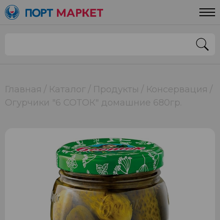
Главная
Каталог
Продукты
Консервация
Огурчики "6 СОТОК" домашние 680гр.