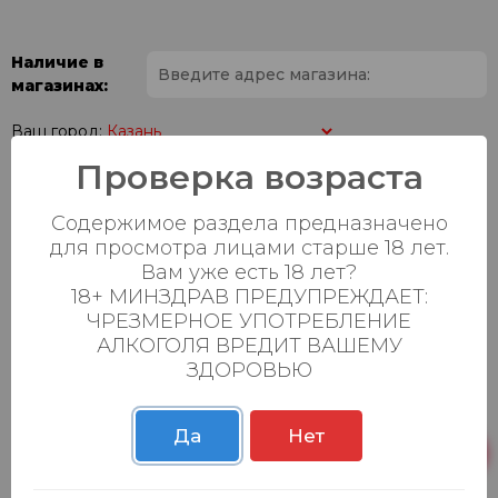
Наличие в
магазинах:
Ваш город:
Проверка возраста
Пн-Вс с 08:00 до
Батыршина 20Б
6 шт.
23:00
Содержимое раздела предназначено
для просмотра лицами старше 18 лет.
Пн-Вс с 08:00 до
Магистральная 22д
3 шт.
Вам уже есть 18 лет?
23:00
18+ МИНЗДРАВ ПРЕДУПРЕЖДАЕТ:
Осиновская 2В,
Пн-Вс с 09:00 до
ЧРЕЗМЕРНОЕ УПОТРЕБЛЕНИЕ
3 шт.
Пестрецы
23:00
АЛКОГОЛЯ ВРЕДИТ ВАШЕМУ
ЗДОРОВЬЮ
Пн-Вс с 09:00 до
Р. Зорге, 3Б
0 шт.
23:00
Да
Нет