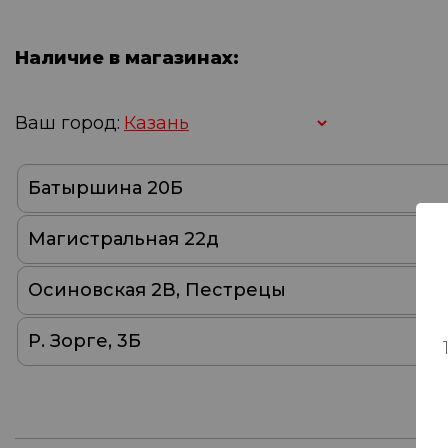
Наличие в магазинах:
Ваш город:
Батыршина 20Б
Магистральная 22д
Осиновская 2В, Пестрецы
Р. Зорге, 3Б