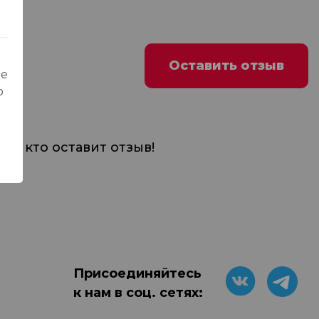
Оставить отзыв
ые
о
м, кто оставит отзыв!
Присоединяйтесь
к нам в соц. сетях: