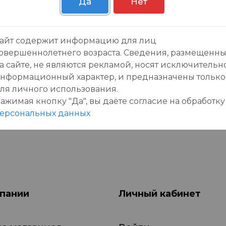
Да
Нет
зывы:
айт содержит информацию для лиц
овершеннолетнего возраста. Сведения, размещенн
а сайте, не являются рекламой, носят исключительн
нформационный характер, и предназначены только
ля личного использования.
ажимая кнопку "Да", вы даёте cогласие на обработку
данного товара еще нет отзывов, будьте первы
ерсональных данных
пании
Личный кабинет