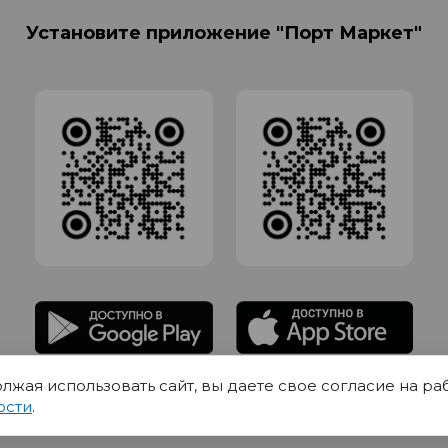
Установите приложение "Порт Маркет"
олжая использовать сайт, вы даете свое согласие на ра
адлежит Обществу с Ограниченной ответственностью СИГМАТОРГ, ОГРН 11916
ости
.
Юр.адрес 420012 Казань переулок Щербаковский дом 7, пом 1013, офис 5