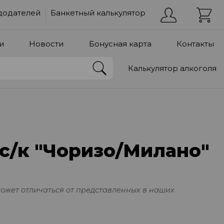
додателей
Банкетный калькулятор
и
Новости
Бонусная карта
Контакты
Калькулятор алкоголя
с/к "Чоризо/Милано"
может отличаться от представленных в наших