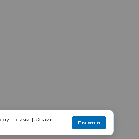
боту с этими файлами.
90035570, ИНН 1655417189
Понятно