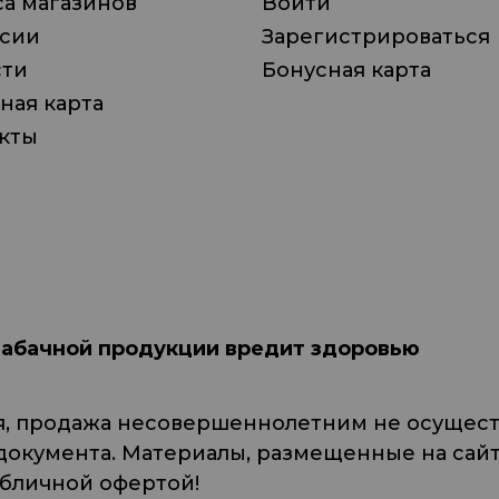
а магазинов
Войти
нсии
Зарегистрироваться
сти
Бонусная карта
ная карта
кты
табачной продукции вредит здоровью
я, продажа несовершеннолетним не осуществ
кумента. Материалы, размещенные на сайте
убличной офертой!