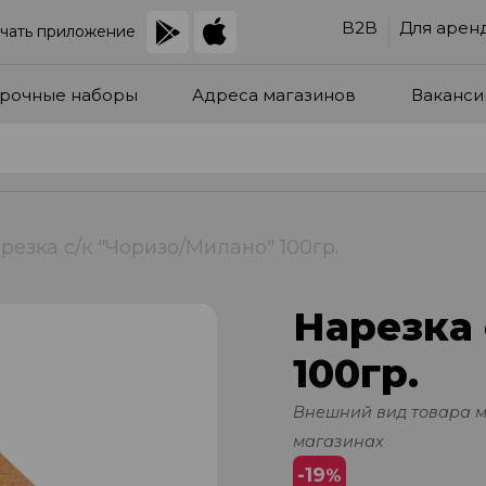
B2B
Для арен
чать приложение
рочные наборы
Адреса магазинов
Ваканси
резка с/к "Чоризо/Милано" 100гр.
Нарезка 
100гр.
Внешний вид товара 
магазинах
-19
%