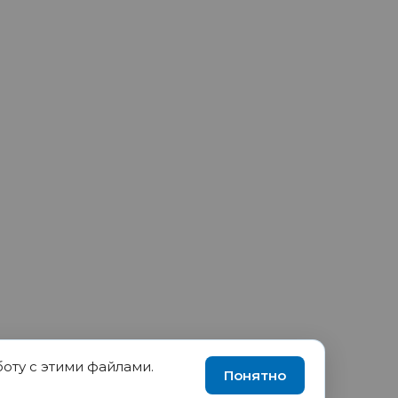
боту с этими файлами.
90035570, ИНН 1655417189
Понятно