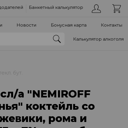
додателей
Банкетный калькулятор
и
Новости
Бонусная карта
Контакты
Калькулятор алкоголя
кл. бут.
 сл/а "NEMIROFF
ья" коктейль со
жевики, рома и