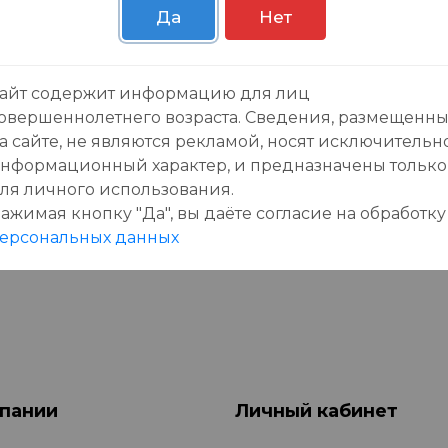
Да
Нет
айт содержит информацию для лиц
зывы:
овершеннолетнего возраста. Сведения, размещенн
а сайте, не являются рекламой, носят исключительн
нформационный характер, и предназначены только
ля личного использования.
ажимая кнопку "Да", вы даёте cогласие на обработку
данного товара еще нет отзывов, будьте первы
ерсональных данных
пании
Личный кабинет