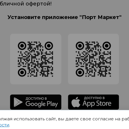
убличной офертой!
Установите приложение "Порт Маркет"
олжая использовать сайт, вы даете свое согласие на ра
адлежит Обществу с Ограниченной ответственностью СИГМАТОРГ, ОГРН 11916
ости
.
Юр.адрес 420012 Казань переулок Щербаковский дом 7, пом 1013, офис 5