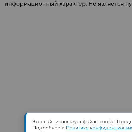
информационный характер. Не является п
Этот сайт использует файлы cookie. Прод
Товарный знак ПОРТ прин
Подробнее в
Политике конфиденциальн