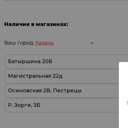
Наличие в магазинах:
Ваш город:
Батыршина 20Б
Магистральная 22д
Осиновская 2В, Пестрецы
Р. Зорге, 3Б