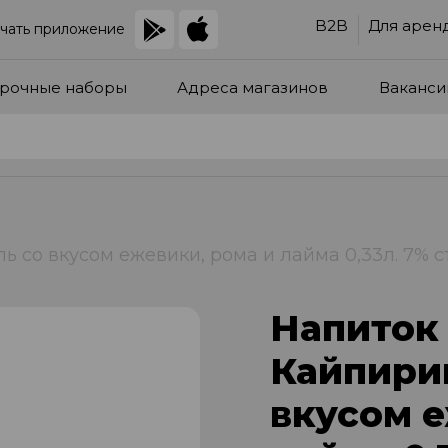
B2B
Для арен
чать приложение
рочные наборы
Адреса магазинов
Ваканси
 со вкусом ежевики, рома и лайма 0,33л. 7% сте
Напиток
Кайпирин
вкусом е