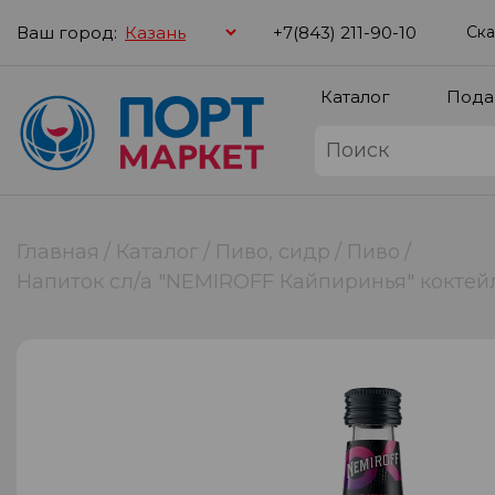
Ваш город:
+7(843) 211-90-10
Ска
Каталог
Пода
Главная
Каталог
Пиво, сидр
Пиво
Напиток сл/а "NEMIROFF Кайпиринья" коктейль