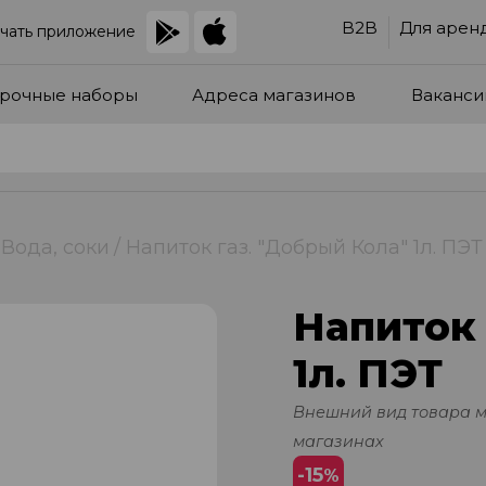
B2B
Для арен
чать приложение
рочные наборы
Адреса магазинов
Ваканси
Вода, соки
Напиток газ. "Добрый Кола" 1л. ПЭТ
Напиток 
1л. ПЭТ
Внешний вид товара 
магазинах
-15
%