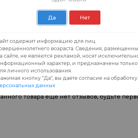
Пн-Вс с 09:00 до 23:0
Да
Нет
айт содержит информацию для лиц
овершеннолетнего возраста. Сведения, размещенн
зывы:
а сайте, не являются рекламой, носят исключительн
нформационный характер, и предназначены только
ля личного использования.
ажимая кнопку "Да", вы даёте cогласие на обработку
ерсональных данных
данного товара еще нет отзывов, будьте первы