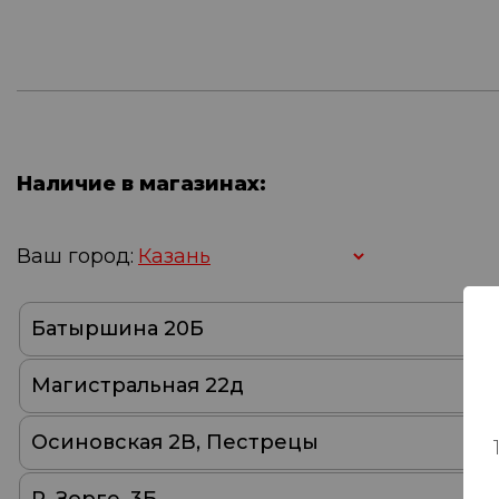
Наличие в магазинах:
Ваш город:
Батыршина 20Б
Магистральная 22д
Осиновская 2В, Пестрецы