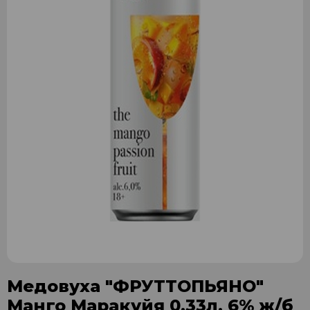
Медовуха "ФРУТТОПЬЯНО"
Манго Маракуйя 0,33л. 6% ж/б