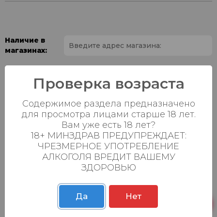
Наличие в
магазинах:
Ваш город:
Проверка возраста
Пн-Вс с 08:00 до
Батыршина 20Б
8 шт.
Содержимое раздела предназначено
23:00
для просмотра лицами старше 18 лет.
Пн-Вс с 08:00 до
Вам уже есть 18 лет?
Магистральная 22д
0 шт.
23:00
18+ МИНЗДРАВ ПРЕДУПРЕЖДАЕТ:
ЧРЕЗМЕРНОЕ УПОТРЕБЛЕНИЕ
Осиновская 2В,
Пн-Вс с 09:00 до
0 шт.
АЛКОГОЛЯ ВРЕДИТ ВАШЕМУ
Пестрецы
23:00
ЗДОРОВЬЮ
Пн-Вс с 09:00 до
Р. Зорге, 3Б
0 шт.
23:00
Да
Нет