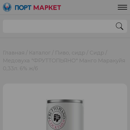
Главная
Каталог
Пиво, сидр
Сидр
Медовуха "ФРУТТОПЬЯНО" Манго Маракуйя
0,33л. 6% ж/б