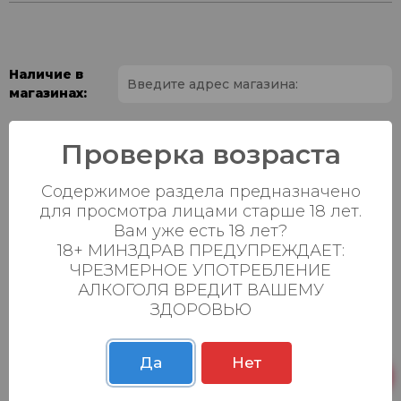
Наличие в
магазинах:
Ваш город:
Проверка возраста
Пн-Вс с 08:00 до
Батыршина 20Б
5 шт.
Содержимое раздела предназначено
23:00
для просмотра лицами старше 18 лет.
Пн-Вс с 08:00 до
Вам уже есть 18 лет?
Магистральная 22д
0 шт.
23:00
18+ МИНЗДРАВ ПРЕДУПРЕЖДАЕТ:
ЧРЕЗМЕРНОЕ УПОТРЕБЛЕНИЕ
Осиновская 2В,
Пн-Вс с 09:00 до
0 шт.
АЛКОГОЛЯ ВРЕДИТ ВАШЕМУ
Пестрецы
23:00
ЗДОРОВЬЮ
Пн-Вс с 09:00 до
Р. Зорге, 3Б
0 шт.
23:00
Да
Нет