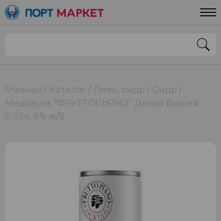
Главная
Каталог
Пиво, сидр
Сидр
Медовуха "ФРУТТОПЬЯНО" Дикая Вишня
0,33л. 6% ж/б