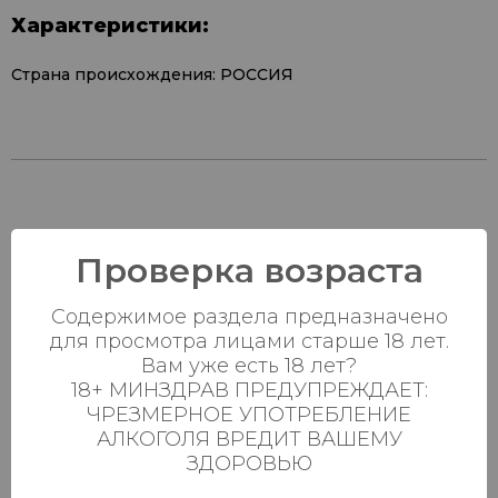
Характеристики:
Страна происхождения: РОССИЯ
Наличие в
Проверка возраста
магазинах:
Содержимое раздела предназначено
Ваш город:
для просмотра лицами старше 18 лет.
Вам уже есть 18 лет?
Пн-Вс с 08:00 до
18+ МИНЗДРАВ ПРЕДУПРЕЖДАЕТ:
Батыршина 20Б
0 шт.
23:00
ЧРЕЗМЕРНОЕ УПОТРЕБЛЕНИЕ
АЛКОГОЛЯ ВРЕДИТ ВАШЕМУ
Пн-Вс с 08:00 до
Магистральная 22д
9 шт.
ЗДОРОВЬЮ
23:00