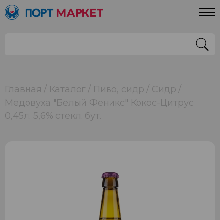
Главная
Каталог
Пиво, сидр
Сидр
Медовуха "Белый Феникс" Кокос-Цитрус
0,45л. 5,6% стекл. бут.