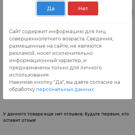
Осиновская 2В,
Пн-Вс с 09:00 до
15 шт.
Пестрецы
23:00
Да
Нет
Пн-Вс с 09:00 до
Р. Зорге, 3Б
2 шт.
23:00
Сайт содержит информацию для лиц
совершеннолетнего возраста. Сведения,
размещенные на сайте, не являются
рекламой, носят исключительно
информационный характер, и
предназначены только для личного
использования.
Отзывы:
Оставить отзыв
Нажимая кнопку "Да", вы даёте cогласие на
обработку
персональных данных
У данного товара еще нет отзывов, будьте первым, кто
оставит отзыв!