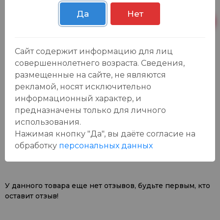
Осиновская 2В,
Пн-Вс с 09:00 до
13 шт.
Пестрецы
23:00
Да
Нет
Пн-Вс с 09:00 до
Р. Зорге, 3Б
15 шт.
23:00
Сайт содержит информацию для лиц
совершеннолетнего возраста. Сведения,
размещенные на сайте, не являются
рекламой, носят исключительно
информационный характер, и
предназначены только для личного
использования.
Отзывы:
Оставить отзыв
Нажимая кнопку "Да", вы даёте cогласие на
обработку
персональных данных
У данного товара еще нет отзывов, будьте первым, кто
оставит отзыв!