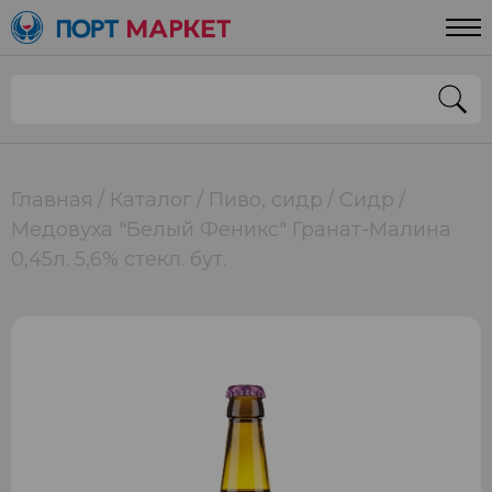
Главная
Каталог
Пиво, сидр
Сидр
Медовуха "Белый Феникс" Гранат-Малина
0,45л. 5,6% стекл. бут.