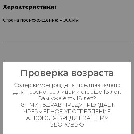
Характеристики:
Страна происхождения: РОССИЯ
Наличие в
Проверка возраста
магазинах:
Содержимое раздела предназначено
Ваш город:
для просмотра лицами старше 18 лет.
Вам уже есть 18 лет?
Пн-Вс с 08:00 до
18+ МИНЗДРАВ ПРЕДУПРЕЖДАЕТ:
Батыршина 20Б
0 шт.
23:00
ЧРЕЗМЕРНОЕ УПОТРЕБЛЕНИЕ
АЛКОГОЛЯ ВРЕДИТ ВАШЕМУ
Пн-Вс с 08:00 до
Магистральная 22д
14 шт.
ЗДОРОВЬЮ
23:00