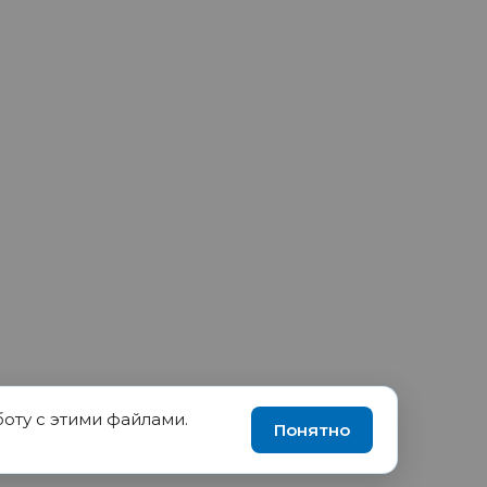
боту с этими файлами.
90035570, ИНН 1655417189
Понятно