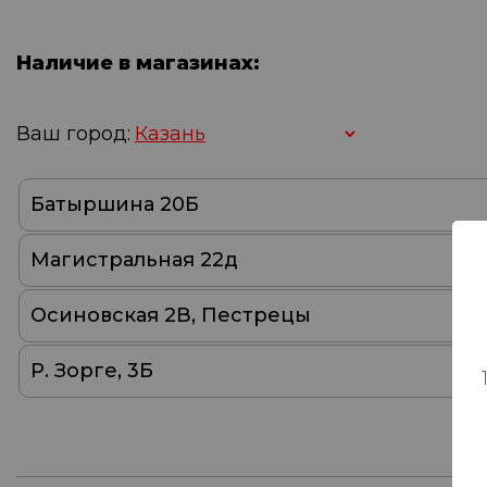
Наличие в магазинах:
Ваш город:
Батыршина 20Б
Магистральная 22д
Осиновская 2В, Пестрецы
Р. Зорге, 3Б