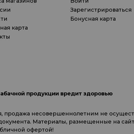
а магазинов
Войти
нсии
Зарегистрироваться
сти
Бонусная карта
ная карта
кты
табачной продукции вредит здоровью
я, продажа несовершеннолетним не осуществ
кумента. Материалы, размещенные на сайте
убличной офертой!