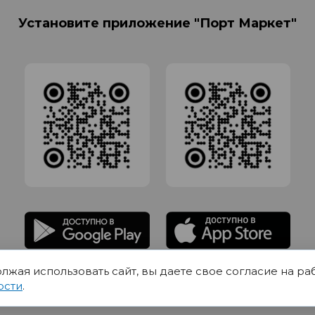
Установите приложение "Порт Маркет"
олжая использовать сайт, вы даете свое согласие на ра
адлежит Обществу с Ограниченной ответственностью СИГМАТОРГ, ОГРН 11916
ости
.
Юр.адрес 420012 Казань переулок Щербаковский дом 7, пом 1013, офис 5