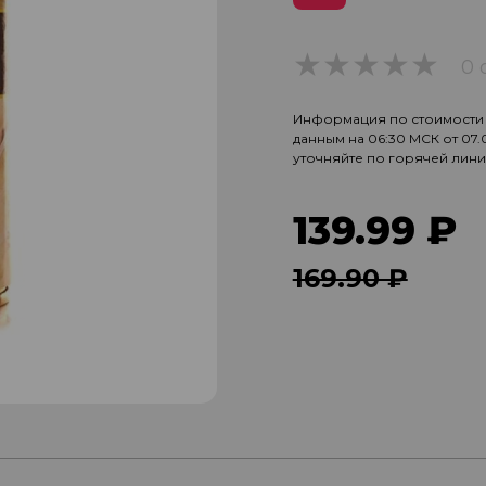
0 
0
Информация по стоимости и
данным на 06:30 МСК от 07
уточняйте по горячей лин
139.99 ₽
169.90 ₽