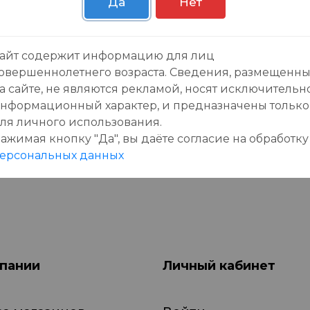
Да
Нет
зывы:
айт содержит информацию для лиц
овершеннолетнего возраста. Сведения, размещенн
а сайте, не являются рекламой, носят исключительн
нформационный характер, и предназначены только
ля личного использования.
ажимая кнопку "Да", вы даёте cогласие на обработку
данного товара еще нет отзывов, будьте первы
ерсональных данных
пании
Личный кабинет