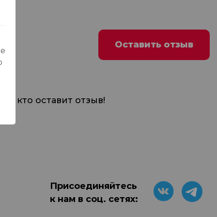
Оставить отзыв
ые
о
м, кто оставит отзыв!
Присоединяйтесь
к нам в соц. сетях: