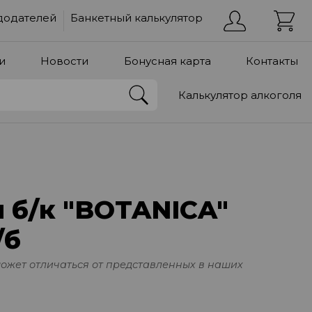
додателей
Банкетный калькулятор
и
Новости
Бонусная карта
Контакты
Калькулятор алкоголя
 б/к "BOTANICA"
/б
может отличаться от представленных в наших