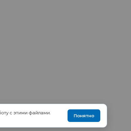
боту с этими файлами.
90035570, ИНН 1655417189
Понятно