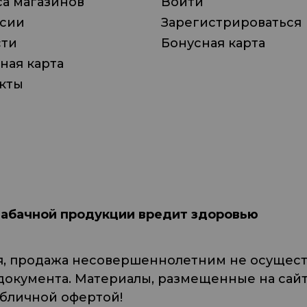
а магазинов
Войти
нсии
Зарегистрироваться
сти
Бонусная карта
ная карта
кты
табачной продукции вредит здоровью
я, продажа несовершеннолетним не осуществ
кумента. Материалы, размещенные на сайте
убличной офертой!