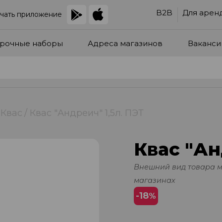
B2B
Для арен
чать приложение
рочные наборы
Адреса магазинов
Ваканси
Квас
Квас "Андреич" 1,5л. ПЭТ
Квас "Ан
Внешний вид товара 
магазинах
-18
%