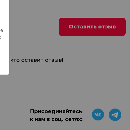
Оставить отзыв
ые
о
м, кто оставит отзыв!
Присоединяйтесь
к нам в соц. сетях: