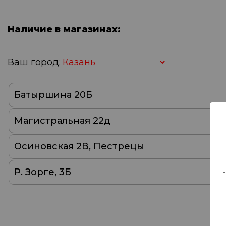
Наличие в магазинах:
Ваш город:
Батыршина 20Б
Магистральная 22д
Осиновская 2В, Пестрецы
Р. Зорге, 3Б