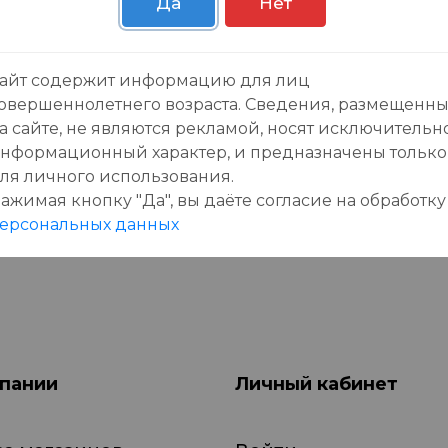
Да
Нет
зывы:
айт содержит информацию для лиц
овершеннолетнего возраста. Сведения, размещенн
а сайте, не являются рекламой, носят исключительн
нформационный характер, и предназначены только
ля личного использования.
ажимая кнопку "Да", вы даёте cогласие на обработку
данного товара еще нет отзывов, будьте первы
ерсональных данных
пании
Личный кабинет