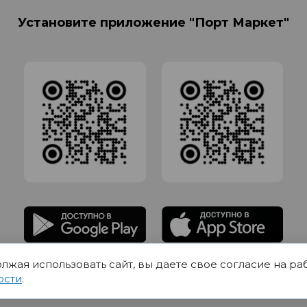
Установите приложение "Порт Маркет"
олжая использовать сайт, вы даете свое согласие на ра
адлежит Обществу с Ограниченной ответственностью СИГМАТОРГ, ОГРН 11916
ости
.
Юр.адрес 420012 Казань переулок Щербаковский дом 7, пом 1013, офис 5