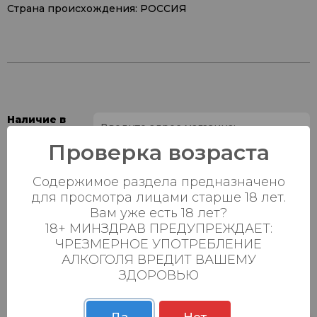
Страна происхождения: РОССИЯ
Наличие в
магазинах:
Проверка возраста
Ваш город:
Содержимое раздела предназначено
для просмотра лицами старше 18 лет.
Пн-Вс с 08:00 до
Батыршина 20Б
1 шт.
Вам уже есть 18 лет?
23:00
18+ МИНЗДРАВ ПРЕДУПРЕЖДАЕТ:
Пн-Вс с 08:00 до
ЧРЕЗМЕРНОЕ УПОТРЕБЛЕНИЕ
Магистральная 22д
2 шт.
23:00
АЛКОГОЛЯ ВРЕДИТ ВАШЕМУ
ЗДОРОВЬЮ
Осиновская 2В,
Пн-Вс с 09:00 до
23 шт.
Пестрецы
23:00