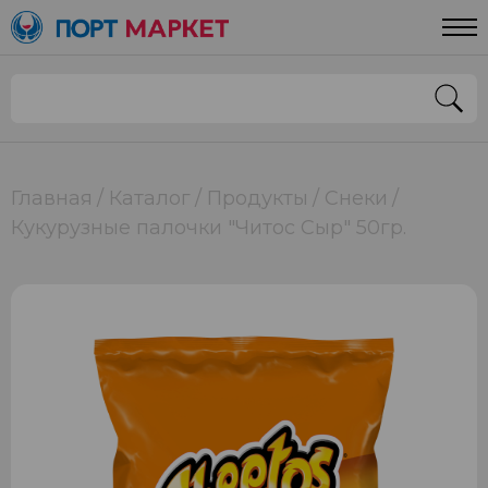
Главная
Каталог
Продукты
Снеки
Кукурузные палочки "Читос Сыр" 50гр.