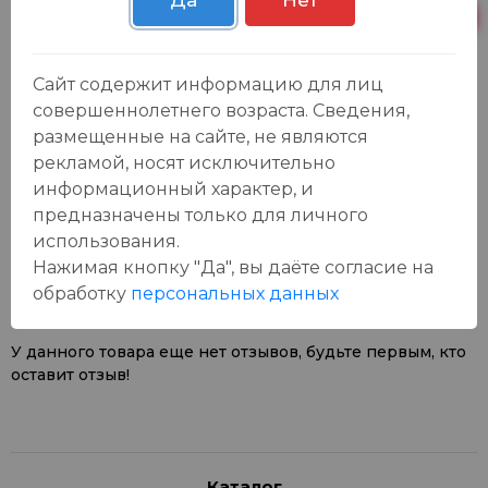
Да
Нет
Пн-Вс с 09:00 до
Р. Зорге, 3Б
5 шт.
23:00
Сайт содержит информацию для лиц
совершеннолетнего возраста. Сведения,
размещенные на сайте, не являются
рекламой, носят исключительно
информационный характер, и
предназначены только для личного
Отзывы:
Оставить отзыв
использования.
Нажимая кнопку "Да", вы даёте cогласие на
обработку
персональных данных
У данного товара еще нет отзывов, будьте первым, кто
оставит отзыв!
Каталог