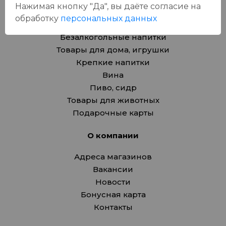
Нажимая кнопку "Да", вы даёте cогласие на
Продукты
обработку
персональных данных
Азия
Безалкогольные напитки
Товары для дома, игрушки
Крепкие напитки
Вина
Пиво, сидр
Товары для животных
Подарочные карты
О компании
Адреса магазинов
Вакансии
Новости
Бонусная карта
Контакты