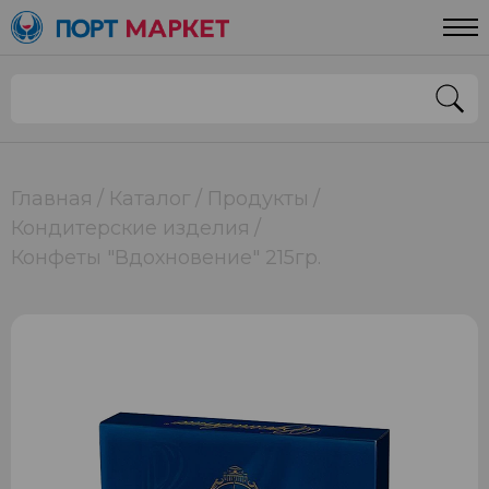
Главная
Каталог
Продукты
Кондитерские изделия
Конфеты "Вдохновение" 215гр.