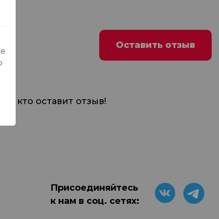
Оставить отзыв
ые
о
м, кто оставит отзыв!
Присоединяйтесь
к нам в соц. сетях: