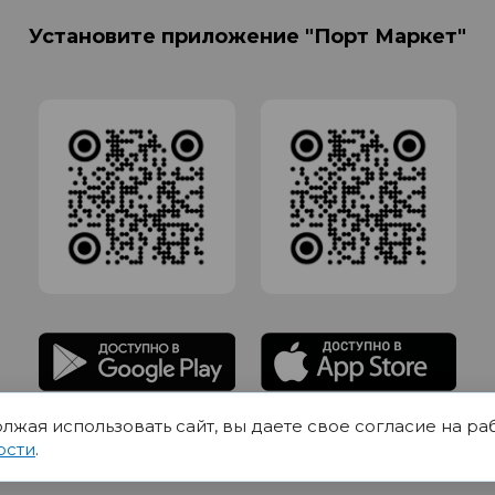
Установите приложение "Порт Маркет"
олжая использовать сайт, вы даете свое согласие на ра
адлежит Обществу с Ограниченной ответственностью СИГМАТОРГ, ОГРН 11916
ости
.
Юр.адрес 420012 Казань переулок Щербаковский дом 7, пом 1013, офис 5