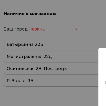
Наличие в магазинах:
Ваш город:
Батыршина 20Б
Магистральная 22д
Осиновская 2В, Пестрецы
Р. Зорге, 3Б