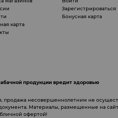
а магазинов
Войти
нсии
Зарегистрироваться
сти
Бонусная карта
ная карта
кты
табачной продукции вредит здоровью
я, продажа несовершеннолетним не осуществ
кумента. Материалы, размещенные на сайте
убличной офертой!