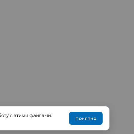
боту с этими файлами.
90035570, ИНН 1655417189
Понятно