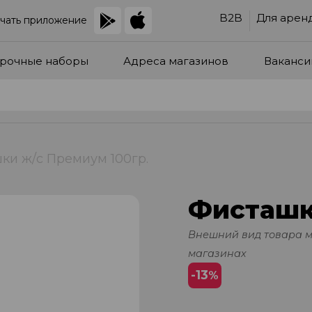
B2B
Для арен
чать приложение
рочные наборы
Адреса магазинов
Ваканси
ки ж/с Премиум 100гр.
Фисташк
Внешний вид товара 
магазинах
-13
%