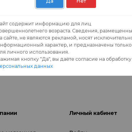
Да
Нет
зывы:
айт содержит информацию для лиц
овершеннолетнего возраста. Сведения, размещенн
а сайте, не являются рекламой, носят исключительн
нформационный характер, и предназначены только
ля личного использования.
ажимая кнопку "Да", вы даёте cогласие на обработку
данного товара еще нет отзывов, будьте первы
ерсональных данных
пании
Личный кабинет