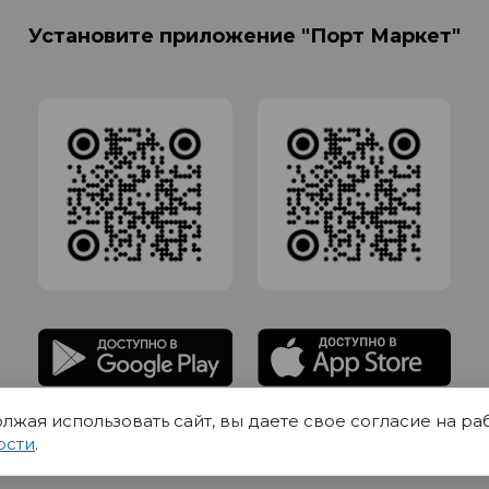
Установите приложение "Порт Маркет"
олжая использовать сайт, вы даете свое согласие на ра
адлежит Обществу с Ограниченной ответственностью СИГМАТОРГ, ОГРН 11916
ости
.
Юр.адрес 420012 Казань переулок Щербаковский дом 7, пом 1013, офис 5