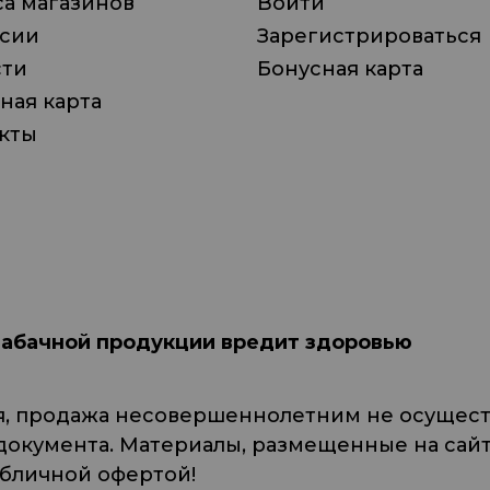
а магазинов
Войти
нсии
Зарегистрироваться
сти
Бонусная карта
ная карта
кты
табачной продукции вредит здоровью
я, продажа несовершеннолетним не осуществ
кумента. Материалы, размещенные на сайте
убличной офертой!