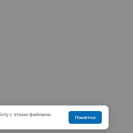
боту с этими файлами.
90035570, ИНН 1655417189
Понятно