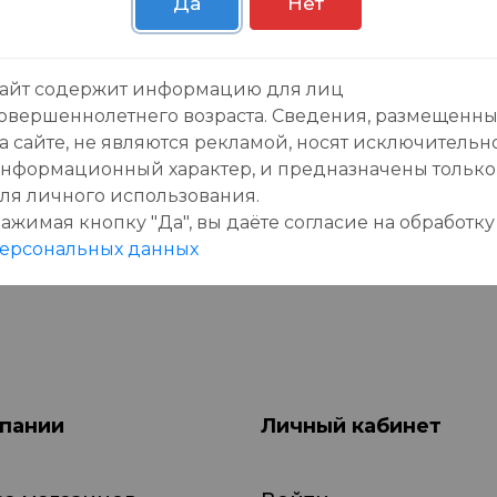
Да
Нет
зывы:
айт содержит информацию для лиц
овершеннолетнего возраста. Сведения, размещенн
а сайте, не являются рекламой, носят исключительн
нформационный характер, и предназначены только
ля личного использования.
ажимая кнопку "Да", вы даёте cогласие на обработку
данного товара еще нет отзывов, будьте первы
ерсональных данных
пании
Личный кабинет