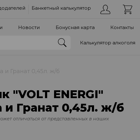
додателей
Банкетный калькулятор
и
Новости
Бонусная карта
Контакты
Калькулятор алкоголя
 и Гранат 0,45л. ж/б
к "VOLT ENERGI"
 и Гранат 0,45л. ж/б
может отличаться от представленных в наших