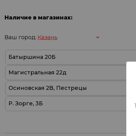
Наличие в магазинах:
Ваш город:
Батыршина 20Б
Магистральная 22д
Осиновская 2В, Пестрецы
Р. Зорге, 3Б