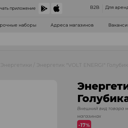
B2B
Для арен
чать приложение
рочные наборы
Адреса магазинов
Ваканси
Энергетики
Энергетик "VOLT ENERGI" Голубика
Энергети
Голубика
Внешний вид товара 
магазинах
-17
%