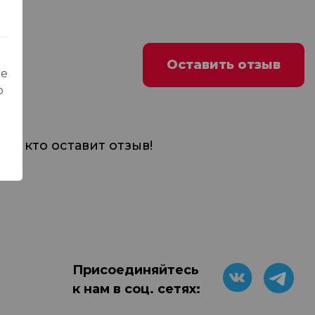
Оставить отзыв
ые
о
м, кто оставит отзыв!
Присоединяйтесь
к нам в соц. сетях: