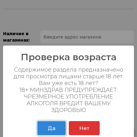
Наличие в
магазинах:
Ваш город:
Проверка возраста
Содержимое раздела предназначено
Пн-Вс с 08:00 до
Батыршина 20Б
9 шт.
23:00
для просмотра лицами старше 18 лет.
Вам уже есть 18 лет?
Пн-Вс с 08:00 до
18+ МИНЗДРАВ ПРЕДУПРЕЖДАЕТ:
Магистральная 22д
14 шт.
23:00
ЧРЕЗМЕРНОЕ УПОТРЕБЛЕНИЕ
АЛКОГОЛЯ ВРЕДИТ ВАШЕМУ
Осиновская 2В,
Пн-Вс с 09:00 до
24 шт.
ЗДОРОВЬЮ
Пестрецы
23:00
Пн-Вс с 09:00 до
Р. Зорге, 3Б
10 шт.
23:00
Да
Нет