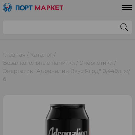
Главная
Каталог
Безалкогольные напитки
Энергетики
Энергетик "Адреналин Вкус Ягод" 0,449л. ж/
б