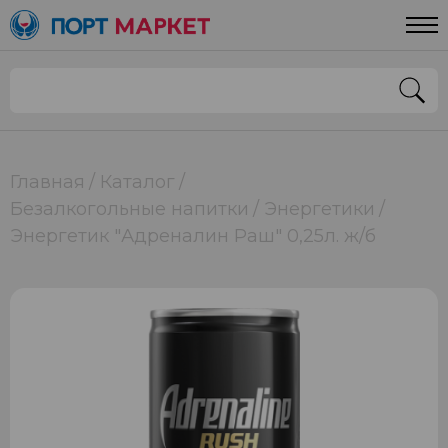
Главная
Каталог
Безалкогольные напитки
Энергетики
Энергетик "Адреналин Раш" 0,25л. ж/б