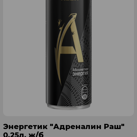
Энергетик "Адреналин Раш"
0,25л. ж/б