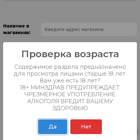
Наличие в
магазинах:
Ваш город:
Проверка возраста
Пн-Вс с 08:00 до
Батыршина 20Б
14 шт.
Содержимое раздела предназначено
23:00
для просмотра лицами старше 18 лет.
Пн-Вс с 08:00 до
Вам уже есть 18 лет?
Магистральная 22д
48 шт.
23:00
18+ МИНЗДРАВ ПРЕДУПРЕЖДАЕТ:
ЧРЕЗМЕРНОЕ УПОТРЕБЛЕНИЕ
Осиновская 2В,
Пн-Вс с 09:00 до
32 шт.
АЛКОГОЛЯ ВРЕДИТ ВАШЕМУ
Пестрецы
23:00
ЗДОРОВЬЮ
Пн-Вс с 09:00 до
Р. Зорге, 3Б
44 шт.
23:00
Да
Нет