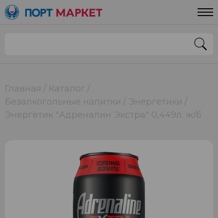
Главная
Каталог
Безалкогольные напитки
Энергетики
Энергетик "Адреналин Экстра" 0,449л. ж/б