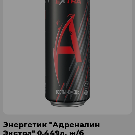
Энергетик "Адреналин
Экстра" 0,449л. ж/б