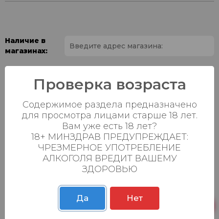
Наличие в
магазинах:
Ваш город:
Проверка возраста
Пн-Вс с 08:00 до
Батыршина 20Б
21 шт.
Содержимое раздела предназначено
23:00
для просмотра лицами старше 18 лет.
Пн-Вс с 08:00 до
Вам уже есть 18 лет?
Магистральная 22д
13 шт.
23:00
18+ МИНЗДРАВ ПРЕДУПРЕЖДАЕТ:
ЧРЕЗМЕРНОЕ УПОТРЕБЛЕНИЕ
Осиновская 2В,
Пн-Вс с 09:00 до
20 шт.
АЛКОГОЛЯ ВРЕДИТ ВАШЕМУ
Пестрецы
23:00
ЗДОРОВЬЮ
Пн-Вс с 09:00 до
Р. Зорге, 3Б
4 шт.
23:00
Да
Нет