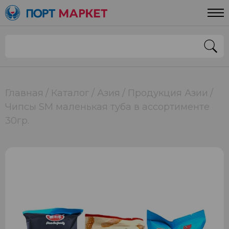
Главная
Каталог
Азия
Продукция Азии
Чипсы SM маленькая туба в ассортименте
30гр.