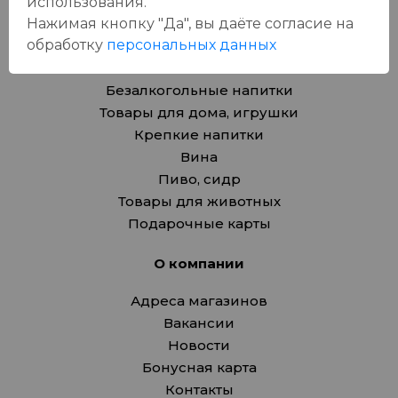
использования.
Каталог
Нажимая кнопку "Да", вы даёте cогласие на
обработку
персональных данных
Продукты
Азия
Безалкогольные напитки
Товары для дома, игрушки
Крепкие напитки
Вина
Пиво, сидр
Товары для животных
Подарочные карты
О компании
Адреса магазинов
Вакансии
Новости
Бонусная карта
Контакты