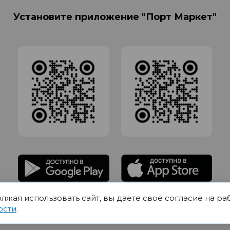
Установите приложение "Порт Маркет"
олжая использовать сайт, вы даете свое согласие на ра
адлежит Обществу с Ограниченной ответственностью СИГМАТОРГ, ОГРН 11916
ости
.
Юр.адрес 420012 Казань переулок Щербаковский дом 7, пом 1013, офис 5