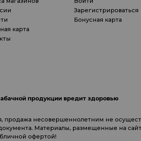
а магазинов
Войти
нсии
Зарегистрироваться
сти
Бонусная карта
ная карта
кты
табачной продукции вредит здоровью
я, продажа несовершеннолетним не осуществ
кумента. Материалы, размещенные на сайте
убличной офертой!