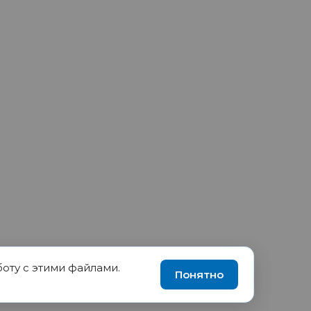
боту с этими файлами.
90035570, ИНН 1655417189
Понятно