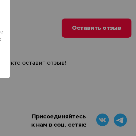
Оставить отзыв
ые
о
м, кто оставит отзыв!
Присоединяйтесь
к нам в соц. сетях: