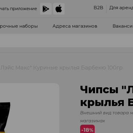
B2B
Для арен
чать приложение
рочные наборы
Адреса магазинов
Ваканси
"Лэйс Макс" Куриные крылья Барбекю 100гр.
Чипсы "
крылья Б
Внешний вид товара 
магазинах
-18
%