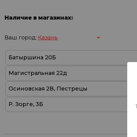
Наличие в магазинах:
Ваш город:
Батыршина 20Б
Магистральная 22д
Осиновская 2В, Пестрецы
Р. Зорге, 3Б