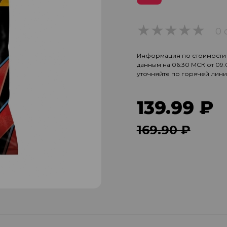
0 
0
Информация по стоимости и
данным на 06:30 МСК от 09
уточняйте по горячей лин
139.99 ₽
169.90 ₽