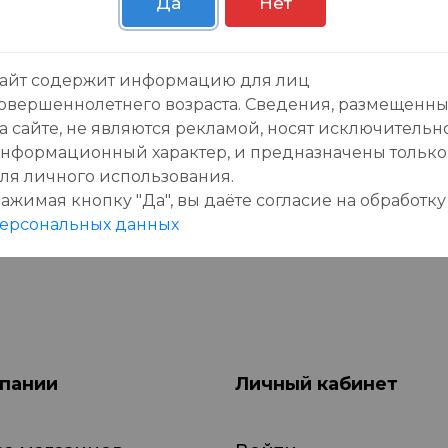
Да
Нет
зывы:
айт содержит информацию для лиц
овершеннолетнего возраста. Сведения, размещенн
а сайте, не являются рекламой, носят исключительн
нформационный характер, и предназначены только
ля личного использования.
ажимая кнопку "Да", вы даёте cогласие на обработку
данного товара еще нет отзывов, будьте первы
ерсональных данных
пании
Личный кабинет