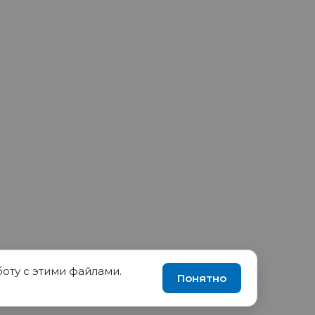
боту с этими файлами.
90035570, ИНН 1655417189
Понятно