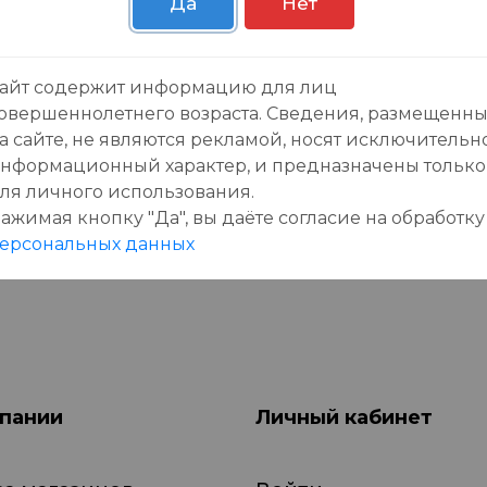
Да
Нет
зывы:
айт содержит информацию для лиц
овершеннолетнего возраста. Сведения, размещенн
а сайте, не являются рекламой, носят исключительн
нформационный характер, и предназначены только
ля личного использования.
ажимая кнопку "Да", вы даёте cогласие на обработку
данного товара еще нет отзывов, будьте первы
ерсональных данных
пании
Личный кабинет