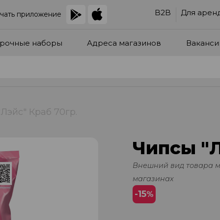
B2B
Для арен
чать приложение
рочные наборы
Адреса магазинов
Ваканси
Лэйс" Краб 70гр.
Чипсы "Л
Внешний вид товара 
магазинах
-15
%