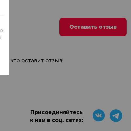
Оставить отзыв
ые
о
м, кто оставит отзыв!
Присоединяйтесь
к нам в соц. сетях: