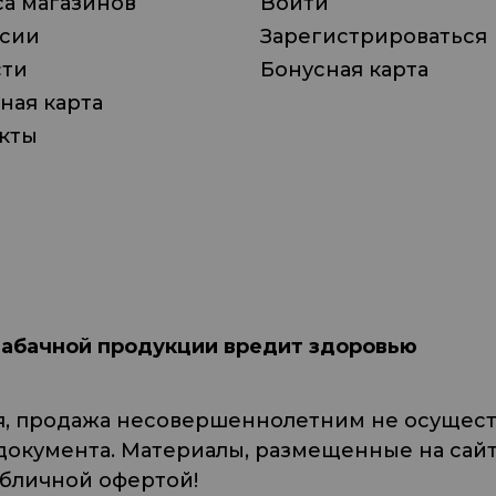
а магазинов
Войти
нсии
Зарегистрироваться
сти
Бонусная карта
ная карта
кты
табачной продукции вредит здоровью
я, продажа несовершеннолетним не осуществ
кумента. Материалы, размещенные на сайте
убличной офертой!