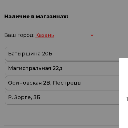
Наличие в магазинах:
Ваш город:
Батыршина 20Б
Магистральная 22д
Осиновская 2В, Пестрецы
Р. Зорге, 3Б