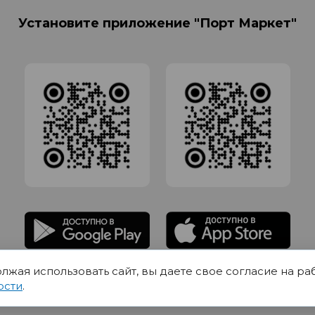
Установите приложение "Порт Маркет"
олжая использовать сайт, вы даете свое согласие на ра
адлежит Обществу с Ограниченной ответственностью СИГМАТОРГ, ОГРН 11916
ости
.
Юр.адрес 420012 Казань переулок Щербаковский дом 7, пом 1013, офис 5