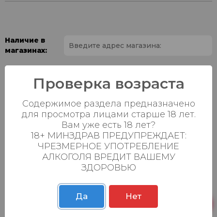
Наличие в
магазинах:
Ваш город:
Проверка возраста
Пн-Вс с 08:00 до
Батыршина 20Б
2 шт.
Содержимое раздела предназначено
23:00
для просмотра лицами старше 18 лет.
Пн-Вс с 08:00 до
Вам уже есть 18 лет?
Магистральная 22д
10 шт.
23:00
18+ МИНЗДРАВ ПРЕДУПРЕЖДАЕТ:
ЧРЕЗМЕРНОЕ УПОТРЕБЛЕНИЕ
Осиновская 2В,
Пн-Вс с 09:00 до
4 шт.
АЛКОГОЛЯ ВРЕДИТ ВАШЕМУ
Пестрецы
23:00
ЗДОРОВЬЮ
Пн-Вс с 09:00 до
Р. Зорге, 3Б
4 шт.
23:00
Да
Нет