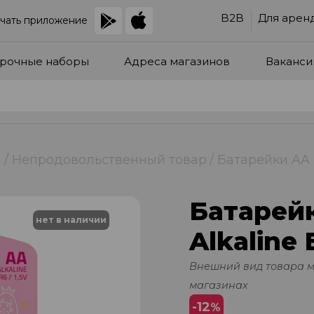
B2B
Для арен
чать приложение
рочные наборы
Адреса магазинов
Ваканси
и
Непродовольственный товар
Батарейки AA 
Батарей
нет в наличии
Alkaline
Внешний вид товара 
магазинах
-12
%