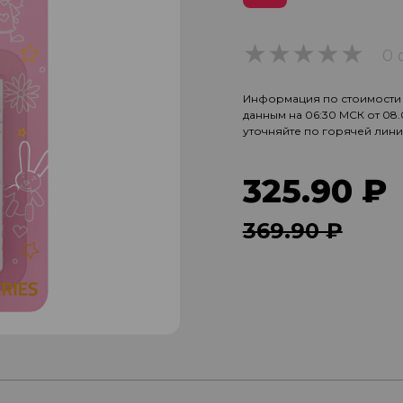
0 
0
Информация по стоимости и
данным на 06:30 МСК от 08
уточняйте по горячей лин
325.90 ₽
369.90 ₽