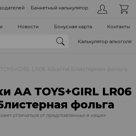
додателей
Банкетный калькулятор
и
Новости
Бонусная карта
Контакты
Калькулятор алкоголя
TOYS+GIRL LR06 Alkaline Блистерная фольга
ки AA TOYS+GIRL LR06
 Блистерная фольга
может отличаться от представленных в наших