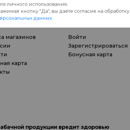
ля личного использования.
ажимая кнопку "Да", вы даёте cогласие на обработку
пании
Личный кабинет
ерсональных данных
а магазинов
Войти
нсии
Зарегистрироваться
сти
Бонусная карта
ная карта
кты
табачной продукции вредит здоровью