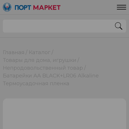
Главная
Каталог
Товары для дома, игрушки
Непродовольственный товар
Батарейки AA BLACK+LR06 Alkaline
Термоусадочная пленка