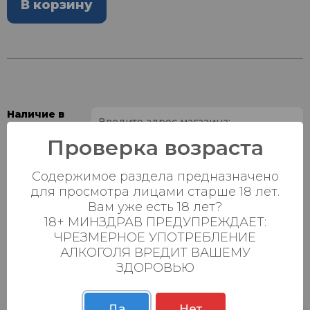
В корзину
Наличие в
магазинах:
Проверка возраста
Ваш город:
Содержимое раздела предназначено
для просмотра лицами старше 18 лет.
Пн-Вс с 08:00 до
Батыршина 20Б
0 шт.
Вам уже есть 18 лет?
23:00
18+ МИНЗДРАВ ПРЕДУПРЕЖДАЕТ:
Пн-Вс с 08:00 до
ЧРЕЗМЕРНОЕ УПОТРЕБЛЕНИЕ
Магистральная 22д
0 шт.
23:00
АЛКОГОЛЯ ВРЕДИТ ВАШЕМУ
ЗДОРОВЬЮ
Осиновская 2В,
Пн-Вс с 09:00 до
0 шт.
Пестрецы
23:00
Да
Нет