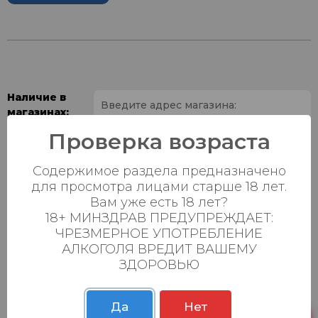
Наличие в
магазинах:
Проверка возраста
Ваш город:
Содержимое раздела предназначено
Пн-Вс с 08:00 до
для просмотра лицами старше 18 лет.
Батыршина 20Б
0 шт.
23:00
Вам уже есть 18 лет?
18+ МИНЗДРАВ ПРЕДУПРЕЖДАЕТ:
Пн-Вс с 08:00 до
Магистральная 22д
0 шт.
ЧРЕЗМЕРНОЕ УПОТРЕБЛЕНИЕ
23:00
АЛКОГОЛЯ ВРЕДИТ ВАШЕМУ
Осиновская 2В,
Пн-Вс с 09:00 до
ЗДОРОВЬЮ
0 шт.
Пестрецы
23:00
Пн-Вс с 09:00 до
Р. Зорге, 3Б
Да
Нет
0 шт.
23:00