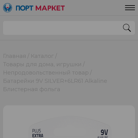
Главная
Каталог
Товары для дома, игрушки
Непродовольственный товар
Батарейки 9V SILVER+6LR61 Alkaline
Блистерная фольга