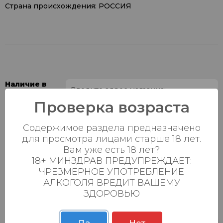
Страна происхождения: РОССИЯ
Наличие в
магазинах:
Проверка возраста
Ваш город:
Содержимое раздела предназначено
для просмотра лицами старше 18 лет.
Пн-Вс с 08:00 до
Батыршина 20Б
0 шт.
Вам уже есть 18 лет?
23:00
18+ МИНЗДРАВ ПРЕДУПРЕЖДАЕТ:
Пн-Вс с 08:00 до
ЧРЕЗМЕРНОЕ УПОТРЕБЛЕНИЕ
Магистральная 22д
6 шт.
23:00
АЛКОГОЛЯ ВРЕДИТ ВАШЕМУ
ЗДОРОВЬЮ
Осиновская 2В,
Пн-Вс с 09:00 до
0 шт.
Пестрецы
23:00