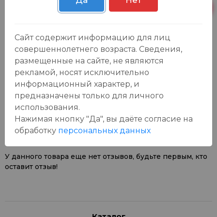
Да
Нет
Пн-Вс с 09:00 до
Р. Зорге, 3Б
4 шт.
23:00
Сайт содержит информацию для лиц
совершеннолетнего возраста. Сведения,
размещенные на сайте, не являются
рекламой, носят исключительно
информационный характер, и
предназначены только для личного
Отзывы:
Оставить отзыв
использования.
Нажимая кнопку "Да", вы даёте cогласие на
обработку
персональных данных
У данного товара еще нет отзывов, будьте первым, кто
оставит отзыв!
Каталог