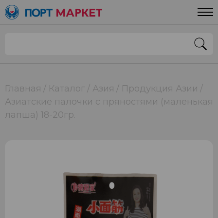
Главная
Каталог
Азия
Продукция Азии
Азиатские палочки с пряностями (маленькая
лапша) 18-20гр.