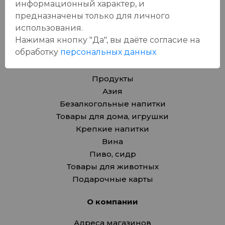
информационный характер, и
оставит отзыв!
предназначены только для личного
использования.
Нажимая кнопку "Да", вы даёте cогласие на
обработку
персональных данных
Каталог
Продукты
Азия
Безалкогольные напитки
Товары для дома, игрушки
Крепкие напитки
Вина
Пиво, сидр
Товары для животных
Подарочные карты
О компании
Адреса магазинов