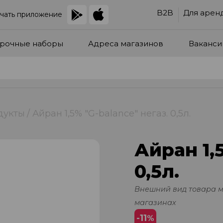
B2B
Для арен
чать приложение
рочные наборы
Адреса магазинов
Ваканси
дукты
Айран 1,5% "G-balance" негаз. 0,5л.
Айран 1,
0,5л.
Внешний вид товара 
магазинах
-11
%