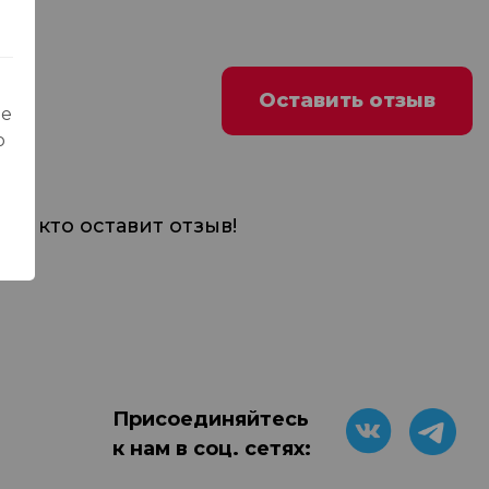
Оставить отзыв
ые
о
м, кто оставит отзыв!
Присоединяйтесь
к нам в соц. сетях: