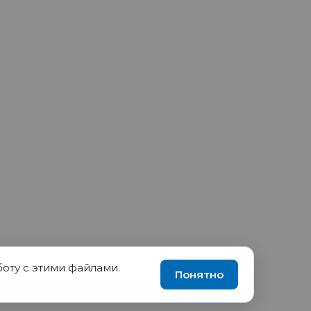
боту с этими файлами.
90035570, ИНН 1655417189
Понятно