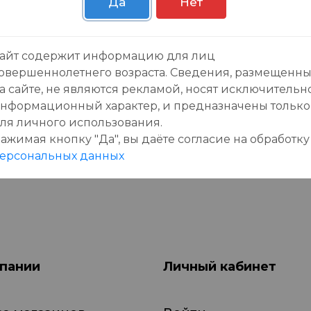
Да
Нет
зывы:
айт содержит информацию для лиц
овершеннолетнего возраста. Сведения, размещенн
а сайте, не являются рекламой, носят исключительн
нформационный характер, и предназначены только
ля личного использования.
ажимая кнопку "Да", вы даёте cогласие на обработку
данного товара еще нет отзывов, будьте первы
ерсональных данных
пании
Личный кабинет