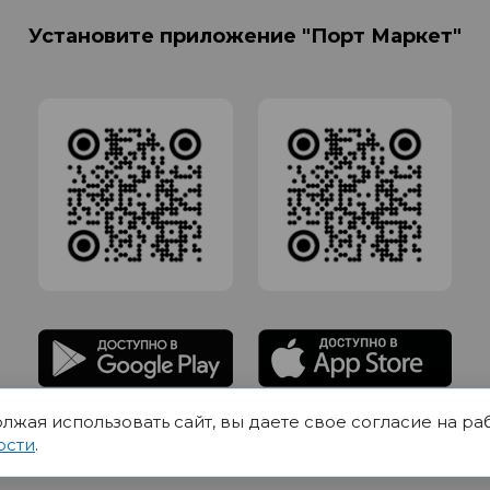
Установите приложение "Порт Маркет"
олжая использовать сайт, вы даете свое согласие на ра
адлежит Обществу с Ограниченной ответственностью СИГМАТОРГ, ОГРН 11916
ости
.
Юр.адрес 420012 Казань переулок Щербаковский дом 7, пом 1013, офис 5