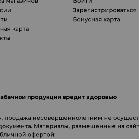
а магазинов
Войти
нсии
Зарегистрироваться
сти
Бонусная карта
ная карта
кты
табачной продукции вредит здоровью
я, продажа несовершеннолетним не осуществ
кумента. Материалы, размещенные на сайте
убличной офертой!