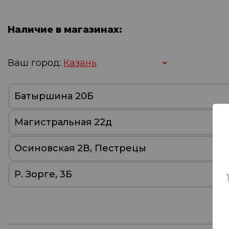
Наличие в магазинах:
Ваш город:
Батыршина 20Б
Магистральная 22д
Осиновская 2В, Пестрецы
Р. Зорге, 3Б