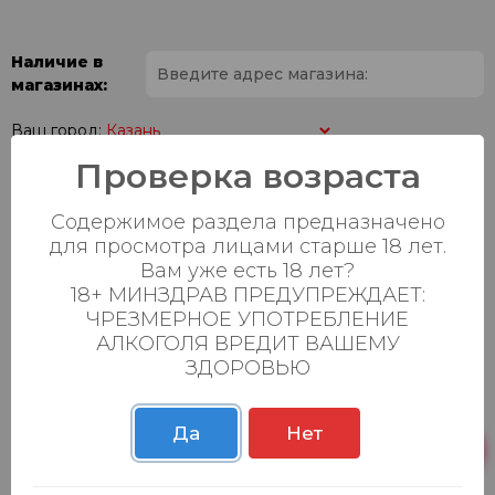
Наличие в
магазинах:
Ваш город:
Проверка возраста
Пн-Вс с 08:00 до
Батыршина 20Б
9 шт.
23:00
Содержимое раздела предназначено
для просмотра лицами старше 18 лет.
Пн-Вс с 08:00 до
Магистральная 22д
21 шт.
Вам уже есть 18 лет?
23:00
18+ МИНЗДРАВ ПРЕДУПРЕЖДАЕТ:
Осиновская 2В,
Пн-Вс с 09:00 до
ЧРЕЗМЕРНОЕ УПОТРЕБЛЕНИЕ
25 шт.
Пестрецы
23:00
АЛКОГОЛЯ ВРЕДИТ ВАШЕМУ
ЗДОРОВЬЮ
Пн-Вс с 09:00 до
Р. Зорге, 3Б
20 шт.
23:00
Да
Нет