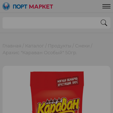
Главная
Каталог
Продукты
Снеки
Арахис "Караван Особый" 50гр.