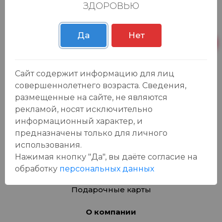
По всем вопросам: 896-00-460-444
ЗДОРОВЬЮ
Лицо, оказавшееся победителем в 2 номинациях,
может получить только 1 приз на выбор участника.
Да
Нет
Каталог
Сайт содержит информацию для лиц
совершеннолетнего возраста. Сведения,
Продукты
размещенные на сайте, не являются
Азия
рекламой, носят исключительно
Безалкогольные напитки
информационный характер, и
Товары для дома, игрушки
предназначены только для личного
Крепкие напитки
использования.
Вина
Нажимая кнопку "Да", вы даёте cогласие на
Пиво, сидр
обработку
персональных данных
Товары для животных
Подарочные карты
О компании