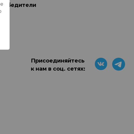
ые
#Победители
о
Присоединяйтесь
к нам в соц. сетях: