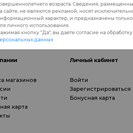
овершеннолетнего возраста. Сведения, размещенн
аста #ОреховаяПаста #Акция #Розыгрыш 
а сайте, не являются рекламой, носят исключительн
нформационный характер, и предназначены только
ля личного использования.
ажимая кнопку "Да", вы даёте cогласие на обработку
ерсональных данных
пании
Личный кабинет
а магазинов
Войти
нсии
Зарегистрироваться
сти
Бонусная карта
ная карта
кты