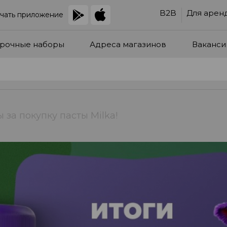
B2B
Для арен
чать приложение
рочные наборы
Адреса магазинов
Ваканси
 за покупку пасты Milka!