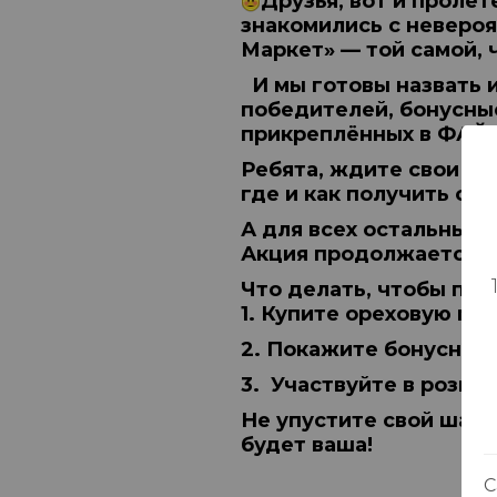
Друзья, вот и проле
знакомились с невероя
Маркет» — той самой, 
И мы готовы назвать 
победителей, бонусны
прикреплённых в
ФАЙ
Ребята, ждите свои по
где и как получить сво
А для всех остальных
Акция продолжается вп
Что делать, чтобы поб
1. Купите ореховую пас
2. Покажите бонусную 
3. Участвуйте в розыг
Не упустите свой шан
будет ваша!
С