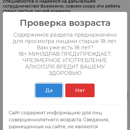
специалистов и надеемся на дальнейшее
сотрудничество! Возможно, совсем скоро эти ребята
станут частью нашей команды.
#Алкомаркет #КНИТУКХТИ #Практика2025 #Казань
Проверка возраста
#Маркетинг
Содержимое раздела предназначено
для просмотра лицами старше 18 лет.
Вам уже есть 18 лет?
Каталог
18+ МИНЗДРАВ ПРЕДУПРЕЖДАЕТ:
ЧРЕЗМЕРНОЕ УПОТРЕБЛЕНИЕ
Продукты
АЛКОГОЛЯ ВРЕДИТ ВАШЕМУ
Азия
ЗДОРОВЬЮ
Безалкогольные напитки
Товары для дома, игрушки
Да
Нет
Крепкие напитки
Вина
Пиво, сидр
Сайт содержит информацию для лиц
Товары для животных
совершеннолетнего возраста. Сведения,
Подарочные карты
размещенные на сайте, не являются