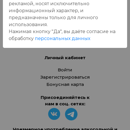
О компании
рекламой, носят исключительно
информационный характер, и
Адреса магазинов
предназначены только для личного
Вакансии
использования.
Новости
Нажимая кнопку "Да", вы даёте cогласие на
Бонусная карта
обработку
персональных данных
Контакты
Личный кабинет
Войти
Зарегистрироваться
Бонусная карта
Присоединяйтесь к
нам в соц. сетях:
Чрезмерное употребление алкогольной и