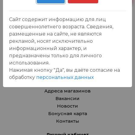
Продукты
Азия
Сайт содержит информацию для лиц
Безалкогольные напитки
совершеннолетнего возраста. Сведения,
Товары для дома, игрушки
размещенные на сайте, не являются
Крепкие напитки
рекламой, носят исключительно
Вина
информационный характер, и
Пиво, сидр
предназначены только для личного
Товары для животных
использования.
Подарочные карты
Нажимая кнопку "Да", вы даёте cогласие на
обработку
персональных данных
О компании
Адреса магазинов
Вакансии
Новости
Бонусная карта
Контакты
Личный кабинет