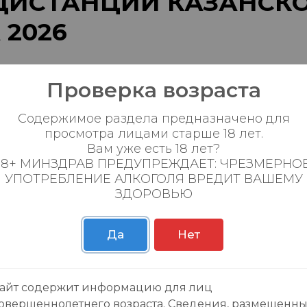
ДИСТАНЦИИ КАЗАНСК
2026
! «ПОРТ МАРКЕТ» СНОВА НА ДИСТАНЦИИ К
Проверка возраста
» в третий раз вышла на старт главного бег
Содержимое раздела предназначено для
А 2026.
просмотра лицами старше 18 лет.
Вам уже есть 18 лет?
то не просто привычка. Это стиль жизни. Это
18+ МИНЗДРАВ ПРЕДУПРЕЖДАЕТ: ЧРЕЗМЕРНО
го, что «Порт Маркет» движется только вперё
УПОТРЕБЛЕНИЕ АЛКОГОЛЯ ВРЕДИТ ВАШЕМУ
ЗДОРОВЬЮ
 нестандартные пути и обгоняем ожидания, 
азрываем шаблоны.
Да
Нет
и. Мы — мотор, который заводит толпу. Мы 
ины, а финишная лента превращается в биле
айт содержит информацию для лиц
026
овершеннолетнего возраста. Сведения, размещенн