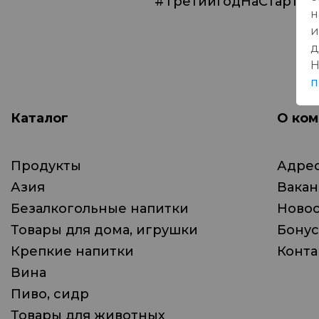
#ТретийГодНаСтарте
н
и
д
Н
п
Каталог
О ком
Продукты
Адрес
Азия
Вака
Безалкогольные напитки
Ново
Товары для дома, игрушки
Бонус
Крепкие напитки
Конта
Вина
Пиво, сидр
Товары для животных