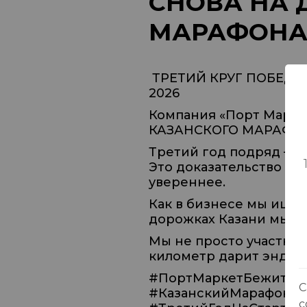
СНОВА НА 
МАРАФОНА 
ТРЕТИЙ КРУГ ПОБЕДЫ
2026
Компания «Порт Маркет
КАЗАНСКОГО МАРАФОН
Третий год подряд — э
Это доказательство то
увереннее.
Как в бизнесе мы ищем
дорожках Казани мы р
Мы не просто участник
километр дарит эндорф
#ПортМаркетБежит
С
#КазанскийМарафон2
с