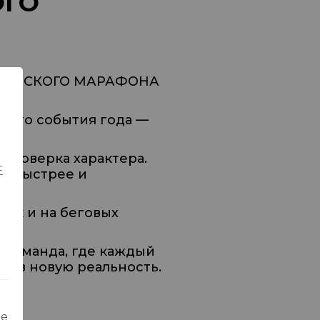
ОГО
АЗАНСКОГО МАРАФОНА
ового события года —
 проверка характера.
Е
д, быстрее и
так и на беговых
— команда, где каждый
т в новую реальность.
ые