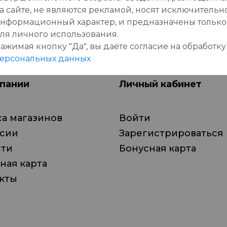
а сайте, не являются рекламой, носят исключительн
нформационный характер, и предназначены только
ля личного использования.
ажимая кнопку "Да", вы даёте cогласие на обработку
ерсональных данных
пании
Личный кабинет
а магазинов
Войти
нсии
Зарегистрироваться
сти
Бонусная карта
ная карта
кты