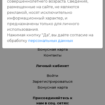
совершеннолетнего возраста. Сведения,
Товары для животных
размещенные на сайте, не являются
Подарочные карты
рекламой, носят исключительно
информационный характер, и
О компании
предназначены только для личного
использования.
Адреса магазинов
Нажимая кнопку "Да", вы даёте cогласие на
Вакансии
обработку
персональных данных
Новости
Бонусная карта
Контакты
Личный кабинет
Войти
Зарегистрироваться
Бонусная карта
Присоединяйтесь к
нам в соц. сетях: