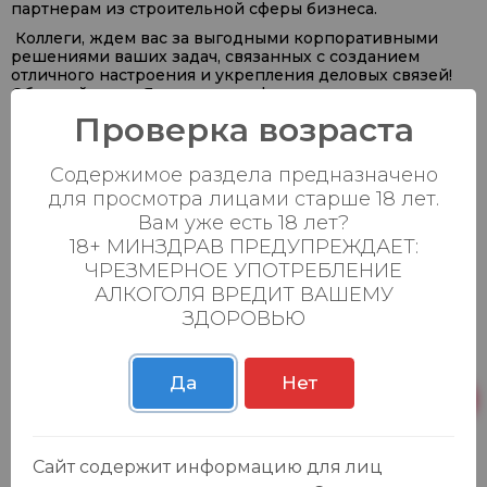
партнерам из строительной сферы бизнеса.
Коллеги, ждем вас за выгодными корпоративными
решениями ваших задач, связанных с созданием
отличного настроения и укрепления деловых связей!
Обращайтесь к Якову по телефону:
+7 996 749 6641
Проверка возраста
Подберем лучшие условия
#ПортМаркет #Строительство #Б2Б #Закупки
Содержимое раздела предназначено
#СТРОЙФЕСТ2026
для просмотра лицами старше 18 лет.
Вам уже есть 18 лет?
18+ МИНЗДРАВ ПРЕДУПРЕЖДАЕТ:
ЧРЕЗМЕРНОЕ УПОТРЕБЛЕНИЕ
Каталог
АЛКОГОЛЯ ВРЕДИТ ВАШЕМУ
ЗДОРОВЬЮ
Продукты
Азия
Безалкогольные напитки
Да
Нет
Товары для дома, игрушки
Крепкие напитки
Вина
Сайт содержит информацию для лиц
Пиво, сидр