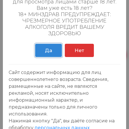
для просмотра лицами старше 18 лет.
результате переговоров в ассортименте сети «Порт
Вам уже есть 18 лет?
маркет» вскоре появятся новинки от производителей,
использующих инновационные методы производства
18+ МИНЗДРАВ ПРЕДУПРЕЖДАЕТ:
и упаковки, что гарантирует высочайшее качество и
ЧРЕЗМЕРНОЕ УПОТРЕБЛЕНИЕ
свежесть продуктов.
АЛКОГОЛЯ ВРЕДИТ ВАШЕМУ
Экспозиция 2026 года организована по салонному
ЗДОРОВЬЮ
принципу в привычном масштабе, охватывая все
востребованные тематики: от базовых продуктов
питания и напитков до эксклюзивных деликатесов,
сегментов халяль, органической продукции,
Да
Нет
спортивного, функционального и детского питания,
товаров для здорового образа жизни, экзотических
продуктов, ингредиентов, а также алкоголя, табака,
оборудования, стеклотары, упаковки и современных
Сайт содержит информацию для лиц
упаковочных решений.
совершеннолетнего возраста. Сведения,
размещенные на сайте, не являются
рекламой, носят исключительно
Каталог
информационный характер, и
предназначены только для личного
Продукты
использования.
Азия
Нажимая кнопку "Да", вы даёте cогласие на
Безалкогольные напитки
обработку
персональных данных