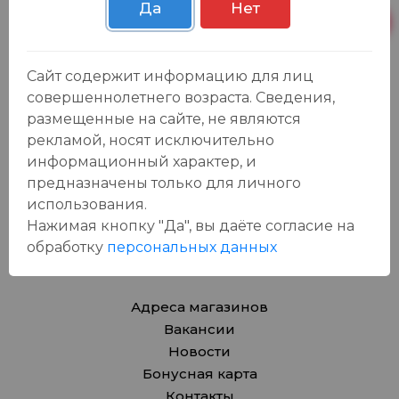
Да
Нет
Каталог
Продукты
Азия
Сайт содержит информацию для лиц
Безалкогольные напитки
совершеннолетнего возраста. Сведения,
Товары для дома, игрушки
размещенные на сайте, не являются
Крепкие напитки
рекламой, носят исключительно
информационный характер, и
Вина
предназначены только для личного
Пиво, сидр
использования.
Товары для животных
Нажимая кнопку "Да", вы даёте cогласие на
Подарочные карты
обработку
персональных данных
О компании
Адреса магазинов
Вакансии
Новости
Бонусная карта
Контакты