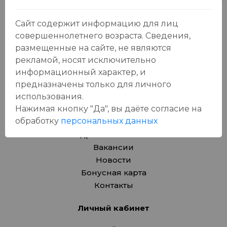
Азия
Безалкогольные напитки
Сайт содержит информацию для лиц
Товары для дома, игрушки
совершеннолетнего возраста. Сведения,
Крепкие напитки
размещенные на сайте, не являются
Вина
рекламой, носят исключительно
Пиво, сидр
информационный характер, и
Товары для животных
предназначены только для личного
Подарочные карты
использования.
Нажимая кнопку "Да", вы даёте cогласие на
О компании
обработку
персональных данных
Адреса магазинов
Вакансии
Новости
Бонусная карта
Контакты
Личный кабинет