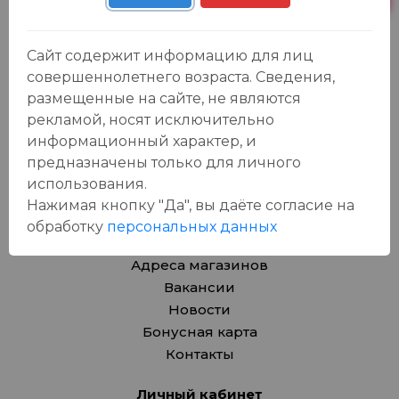
Продукты
Азия
Безалкогольные напитки
Сайт содержит информацию для лиц
Товары для дома, игрушки
совершеннолетнего возраста. Сведения,
размещенные на сайте, не являются
Крепкие напитки
рекламой, носят исключительно
Вина
информационный характер, и
Пиво, сидр
предназначены только для личного
Товары для животных
использования.
Подарочные карты
Нажимая кнопку "Да", вы даёте cогласие на
обработку
персональных данных
О компании
Адреса магазинов
Вакансии
Новости
Бонусная карта
Контакты
Личный кабинет