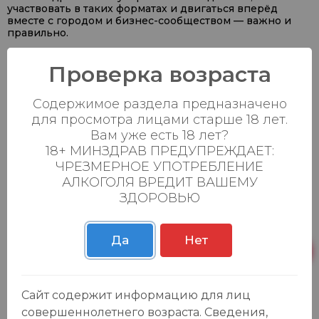
участвовать в таких форматах и двигаться вперёд
вместе с городом и бизнес-сообществом — важно и
правильно.
Порт Маркет — развиваемся, участвуем, идём дальше
Проверка возраста
#ПортМаркет #Елабуга #БизнесФорум
#РазвитиеБизнеса #Предпринимательство
#ДвижемсяВперед
Содержимое раздела предназначено
для просмотра лицами старше 18 лет.
Вам уже есть 18 лет?
18+ МИНЗДРАВ ПРЕДУПРЕЖДАЕТ:
Каталог
ЧРЕЗМЕРНОЕ УПОТРЕБЛЕНИЕ
АЛКОГОЛЯ ВРЕДИТ ВАШЕМУ
Продукты
ЗДОРОВЬЮ
Азия
Безалкогольные напитки
Да
Нет
Товары для дома, игрушки
Крепкие напитки
Вина
Сайт содержит информацию для лиц
Пиво, сидр
совершеннолетнего возраста. Сведения,
Товары для животных