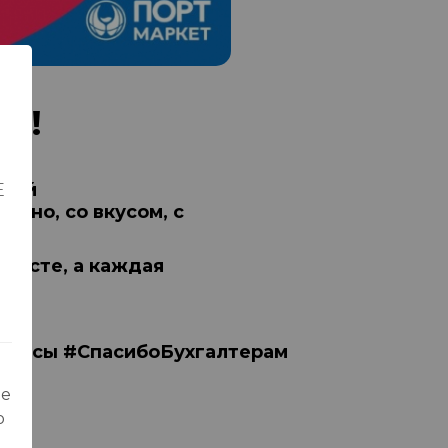
ра!
свой
Е
ечно, со вкусом, с
 месте, а каждая
нансы #СпасибоБухгалтерам
ые
о