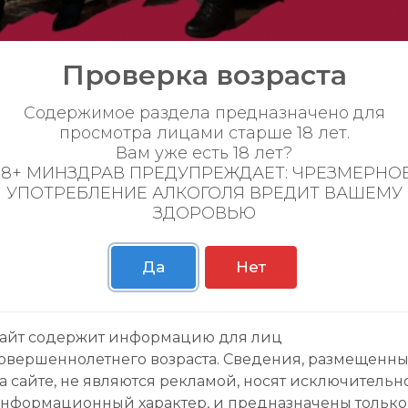
Проверка возраста
— там и наши бухгалте
Содержимое раздела предназначено для
просмотра лицами старше 18 лет.
Вам уже есть 18 лет?
нсовых стратегов «Порт Маркет» отметила 
18+ МИНЗДРАВ ПРЕДУПРЕЖДАЕТ: ЧРЕЗМЕРНО
дник — День бухгалтера! И сделала это, кон
УПОТРЕБЛЕНИЕ АЛКОГОЛЯ ВРЕДИТ ВАШЕМУ
ым балансом дебета с кредитом
ЗДОРОВЬЮ
рупулёзный труд, за то, что каждая цифра на
. Вы — финансовый фундамент компании!
Да
Нет
манда #ДеньБухгалтера #Бухгалтерия #Фи
айт содержит информацию для лиц
овершеннолетнего возраста. Сведения, размещенн
а сайте, не являются рекламой, носят исключительн
нформационный характер, и предназначены только