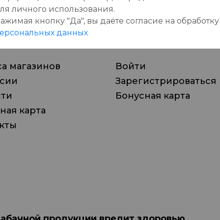
ля личного использования.
ажимая кнопку "Да", вы даёте cогласие на обработку
пании
Личный кабинет
ерсональных данных
а магазинов
Войти
нсии
Зарегистрироваться
сти
Бонусная карта
ная карта
кты
табачной продукции вредит здоровью