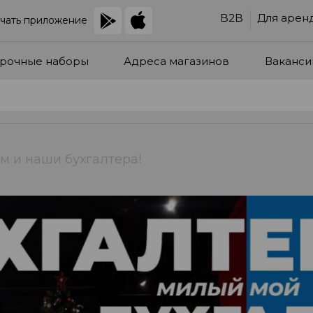
B2B
Для арен
чать приложение
рочные наборы
Адреса магазинов
Ваканси
ам и наши бухгалтера!