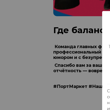
Где баланс 
Команда главных фина
профессиональный праз
юмором и с безупречн
Спасибо вам за ваш ск
отчётность — вовремя
#ПортМаркет #НашаКо
С
с
н
и