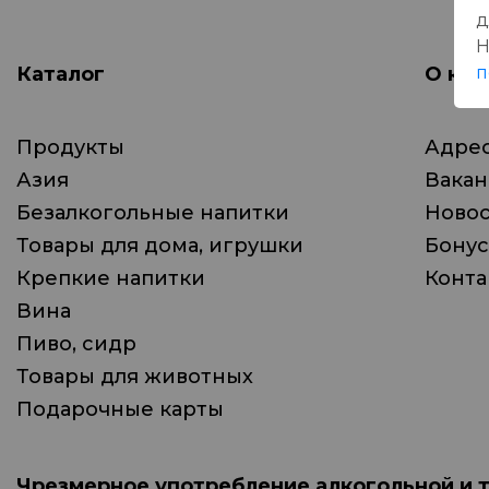
д
Н
Каталог
О ком
п
Продукты
Адрес
Азия
Вака
Безалкогольные напитки
Ново
Товары для дома, игрушки
Бонус
Крепкие напитки
Конта
Вина
Пиво, сидр
Товары для животных
Подарочные карты
Чрезмерное употребление алкогольной и 