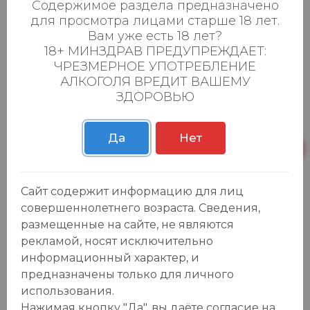
Содержимое раздела предназначено
Азия
для просмотра лицами старше 18 лет.
Безалкогольные напитки
Вам уже есть 18 лет?
Товары для дома, игрушки
18+ МИНЗДРАВ ПРЕДУПРЕЖДАЕТ:
Крепкие напитки
ЧРЕЗМЕРНОЕ УПОТРЕБЛЕНИЕ
Вина
АЛКОГОЛЯ ВРЕДИТ ВАШЕМУ
ЗДОРОВЬЮ
Пиво, сидр
Товары для животных
Подарочные карты
Да
Нет
О компании
Сайт содержит информацию для лиц
Адреса магазинов
совершеннолетнего возраста. Сведения,
Вакансии
размещенные на сайте, не являются
Новости
рекламой, носят исключительно
Бонусная карта
информационный характер, и
Контакты
предназначены только для личного
использования.
Личный кабинет
Нажимая кнопку "Да", вы даёте cогласие на