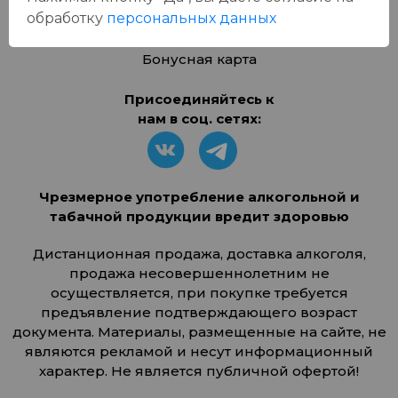
Войти
обработку
персональных данных
Зарегистрироваться
Бонусная карта
Присоединяйтесь к
нам в соц. сетях:
Чрезмерное употребление алкогольной и
табачной продукции вредит здоровью
Дистанционная продажа, доставка алкоголя,
продажа несовершеннолетним не
осуществляется, при покупке требуется
предъявление подтверждающего возраст
документа. Материалы, размещенные на сайте, не
являются рекламой и несут информационный
характер. Не является публичной офертой!