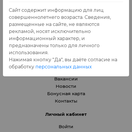
Безалкогольные напитки
Товары для дома, игрушки
Сайт содержит информацию для лиц
Крепкие напитки
совершеннолетнего возраста. Сведения,
Вина
размещенные на сайте, не являются
Пиво, сидр
рекламой, носят исключительно
Товары для животных
информационный характер, и
предназначены только для личного
Подарочные карты
использования.
О компании
Нажимая кнопку "Да", вы даёте cогласие на
обработку
персональных данных
Адреса магазинов
Вакансии
Новости
Бонусная карта
Контакты
Личный кабинет
Войти